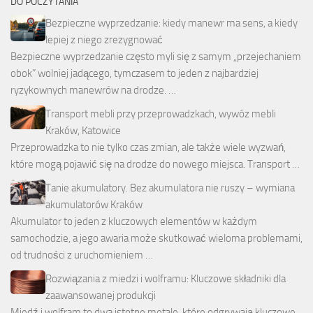
DO POCZYTANIA
Bezpieczne wyprzedzanie: kiedy manewr ma sens, a kiedy
lepiej z niego zrezygnować
Bezpieczne wyprzedzanie często myli się z samym „przejechaniem
obok” wolniej jadącego, tymczasem to jeden z najbardziej
ryzykownych manewrów na drodze. …
Transport mebli przy przeprowadzkach, wywóz mebli
Kraków, Katowice
Przeprowadzka to nie tylko czas zmian, ale także wiele wyzwań,
które mogą pojawić się na drodze do nowego miejsca. Transport …
Tanie akumulatory. Bez akumulatora nie ruszy – wymiana
akumulatorów Kraków
Akumulator to jeden z kluczowych elementów w każdym
samochodzie, a jego awaria może skutkować wieloma problemami,
od trudności z uruchomieniem …
Rozwiązania z miedzi i wolframu: Kluczowe składniki dla
zaawansowanej produkcji
Miedź i wolfram to dwa istotne metale, które odgrywają kluczowe