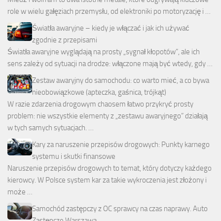
role w wielu gałęziach przemysłu, od elektroniki po motoryzację i …
Światła awaryjne – kiedy je włączać i jak ich używać
zgodnie z przepisami
Światła awaryjne wyglądają na prosty „sygnał kłopotów”, ale ich
sens zależy od sytuacji na drodze: włączone mają być wtedy, gdy …
Zestaw awaryjny do samochodu: co warto mieć, a co bywa
nieobowiązkowe (apteczka, gaśnica, trójkąt)
W razie zdarzenia drogowym chaosem łatwo przykryć prosty
problem: nie wszystkie elementy z „zestawu awaryjnego” działają
w tych samych sytuacjach. …
Kary za naruszenie przepisów drogowych: Punkty karnego
systemu i skutki finansowe
Naruszenie przepisów drogowych to temat, który dotyczy każdego
kierowcy. W Polsce system kar za takie wykroczenia jest złożony i
może …
Samochód zastępczy z OC sprawcy na czas naprawy. Auto
Zastępcze Warszawa