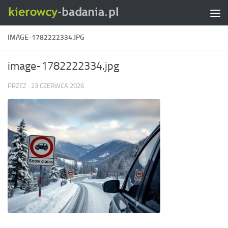
Skip to content
IMAGE-1782222334.JPG
image-1782222334.jpg
PRZEZ
·
23 CZERWCA 2026