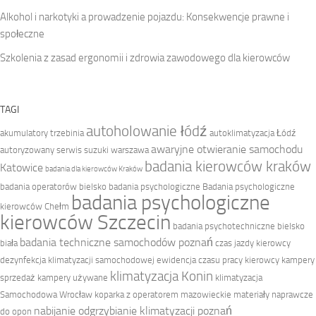
Alkohol i narkotyki a prowadzenie pojazdu: Konsekwencje prawne i
społeczne
Szkolenia z zasad ergonomii i zdrowia zawodowego dla kierowców
TAGI
autoholowanie łódź
akumulatory trzebinia
autoklimatyzacja Łódź
awaryjne otwieranie samochodu
autoryzowany serwis suzuki warszawa
badania kierowców kraków
Katowice
badania dla kierowców Kraków
badania operatorów bielsko
badania psychologiczne
Badania psychologiczne
badania psychologiczne
kierowców Chełm
kierowców Szczecin
badania psychotechniczne bielsko
badania techniczne samochodów poznań
biała
czas jazdy kierowcy
dezynfekcja klimatyzacji samochodowej
ewidencja czasu pracy kierowcy
kampery
klimatyzacja Konin
sprzedaż
kampery używane
klimatyzacja
Samochodowa Wrocław
koparka z operatorem mazowieckie
materiały naprawcze
nabijanie odgrzybianie klimatyzacji poznań
do opon