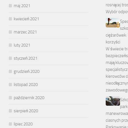
rosnącej tro
maj 2021
Wybór odpo
kwiecień 2021
Spec
szko
marzec 2021
ciężarówek:
korzyści
luty 2021
W świecie tr
bezpieczeńs
styczeń 2021
mają kluczo
specjalistyc
grudzień 2020
kierowców ci
nieodłączn
listopad 2020
zawodoweg
październik 2020
Szko
park
sierpień 2020
manewrowan
ciasnych prz
lipiec 2020
Parkowanie 