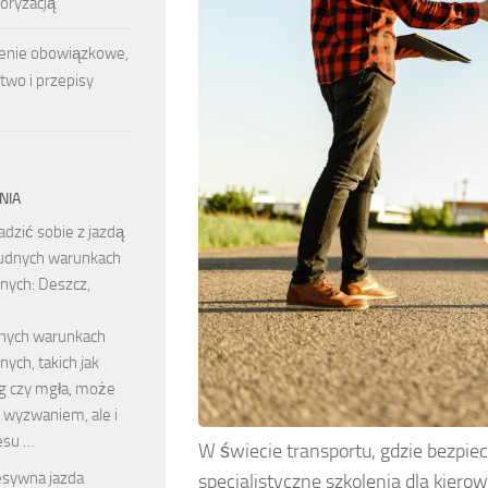
oryzacją
nie obowiązkowe,
two i przepisy
NIA
radzić sobie z jazdą
udnych warunkach
nych: Deszcz,
dnych warunkach
ych, takich jak
eg czy mgła, może
o wyzwaniem, ale i
esu …
W świecie transportu, gdzie bezpi
sywna jazda
specjalistyczne szkolenia dla kie