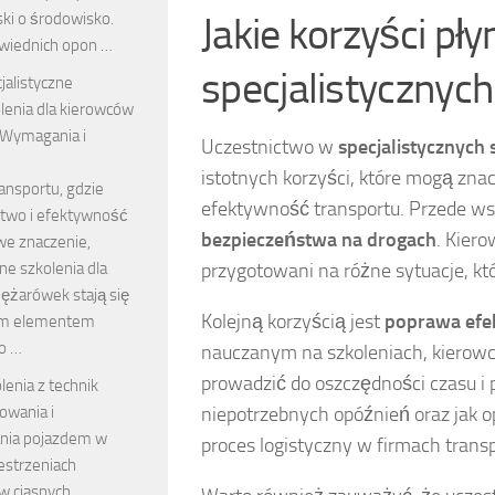
Jakie korzyści pł
ski o środowisko.
wiednich opon …
specjalistycznych
jalistyczne
lenia dla kierowców
 Wymagania i
Uczestnictwo w
specjalistycznych 
istotnych korzyści, które mogą zna
ansportu, gdzie
efektywność transportu. Przede wsz
two i efektywność
bezpieczeństwa na drogach
. Kiero
we znaczenie,
przygotowani na różne sytuacje, kt
zne szkolenia dla
ężarówek stają się
Kolejną korzyścią jest
poprawa efe
ym elementem
o …
nauczanym na szkoleniach, kierowc
prowadzić do oszczędności czasu i p
lenia z technik
niepotrzebnych opóźnień oraz jak 
owania i
ia pojazdem w
proces logistyczny w firmach trans
estrzeniach
w ciasnych