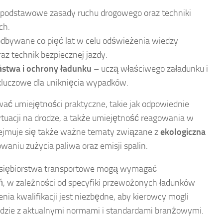
podstawowe zasady ruchu drogowego oraz techniki
ch.
dbywane co pięć lat w celu odświeżenia wiedzy
az technik bezpiecznej jazdy.
ństwa i ochrony ładunku
– uczą właściwego załadunku i
 kluczowe dla uniknięcia wypadków.
ć umiejętności praktyczne, takie jak odpowiednie
uacji na drodze, a także umiejętność reagowania w
dejmuje się także ważne tematy związane z
ekologiczna
aniu zużycia paliwa oraz emisji spalin.
dsiębiorstwa transportowe mogą wymagać
eń, w zależności od specyfiki przewożonych ładunków
enia kwalifikacji jest niezbędne, aby kierowcy mogli
zie z aktualnymi normami i standardami branżowymi.