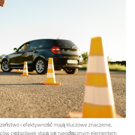
eczeństwo i efektywność mają kluczowe znaczenie,
rowców ciężarówek stają się nieodłącznym elementem