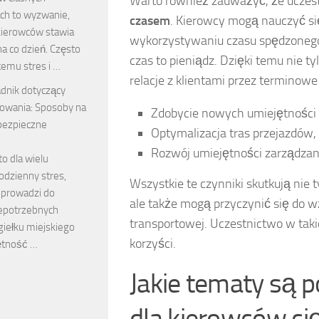
Warto również zauważyć, że uczes
ach to wyzwanie,
czasem
. Kierowcy mogą nauczyć si
kierowców stawia
wykorzystywaniu czasu spędzonego n
a co dzień. Często
czas to pieniądz. Dzięki temu nie t
temu stres i …
relacje z klientami przez terminow
dnik dotyczący
owania: Sposoby na
Zdobycie nowych umiejętności
 bezpieczne
Optymalizacja tras przejazdów,
Rozwój umiejętności zarządzan
o dla wielu
odzienny stres,
Wszystkie te czynniki skutkują nie
 prowadzi do
ale także mogą przyczynić się do wz
niepotrzebnych
transportowej. Uczestnictwo w taki
zgiełku miejskiego
korzyści.
jętność …
Jakie tematy są 
dla kierowców c