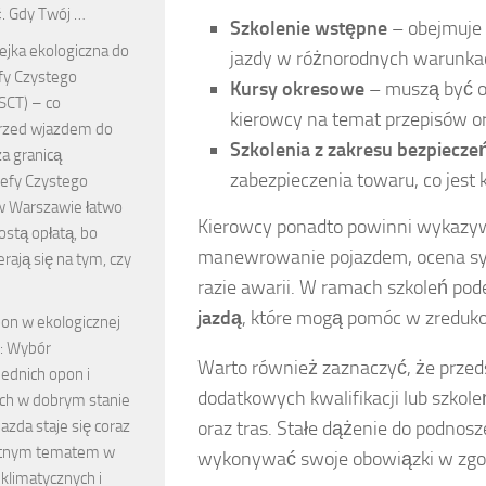
. Gdy Twój …
Szkolenie wstępne
– obejmuje 
ejka ekologiczna do
jazdy w różnorodnych warunka
fy Czystego
Kursy okresowe
– muszą być o
SCT) – co
kierowcy na temat przepisów or
rzed wjazdem do
Szkolenia z zakresu bezpiecze
a granicą
zabezpieczenia towaru, co jest
refy Czystego
w Warszawie łatwo
Kierowcy ponadto powinni wykazywa
ostą opłatą, bo
manewrowanie pojazdem, ocena syt
erają się na tym, czy
razie awarii. W ramach szkoleń po
jazdą
, które mogą pomóc w zredukow
pon w ekologicznej
e: Wybór
Warto również zaznaczyć, że prze
ednich opon i
dodatkowych kwalifikacji lub szkol
ich w dobrym stanie
oraz tras. Stałe dążenie do podnosz
azda staje się coraz
totnym tematem w
wykonywać swoje obowiązki w zgod
klimatycznych i