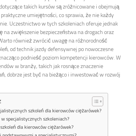
tyczące takich kursów są zróżnicowane i obejmują
i praktyczne umiejętności, co sprawia, że nie każdy
ie. Uczestnictwo w tych szkoleniach oferuje jednak
 się na zwiększenie bezpieczeństwa na drogach oraz
 Warto również zwrócić uwagę na różnorodność
leń, od technik jazdy defensywnej po nowoczesne
znacząco podnieść poziom kompetencji kierowców. W
rendów w branży, takich jak rosnące znaczenie
zań, dobrze jest być na bieżąco i inwestować w rozwój
z
jalistycznych szkoleń dla kierowców ciężarówek?
a w specjalistycznych szkoleniach?
 szkoleń dla kierowców ciężarówek?
mi podstawowymi a specjalistycznymi?