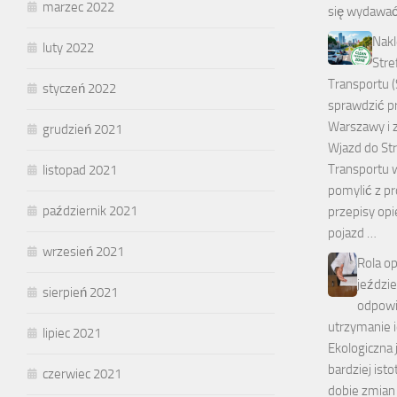
marzec 2022
się wydawać
Nakl
luty 2022
Stre
Transportu (
styczeń 2022
sprawdzić p
Warszawy i z
grudzień 2021
Wjazd do St
Transportu 
listopad 2021
pomylić z pr
październik 2021
przepisy opi
pojazd …
wrzesień 2021
Rola o
jeździ
sierpień 2021
odpowi
utrzymanie 
lipiec 2021
Ekologiczna j
bardziej is
czerwiec 2021
dobie zmian 