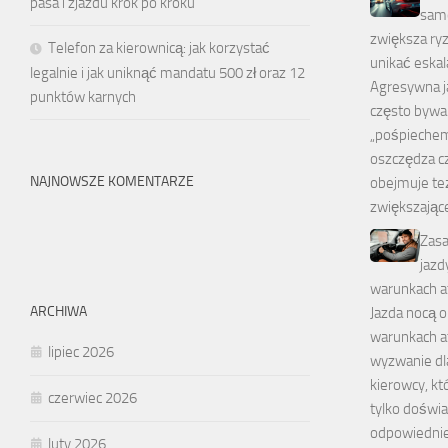
pasa i zjazdu krok po kroku
sam
zwiększa ryz
Telefon za kierownicą: jak korzystać
unikać eskala
legalnie i jak uniknąć mandatu 500 zł oraz 12
Agresywna 
punktów karnych
często bywa
„pośpiechem
oszczędza cz
NAJNOWSZE KOMENTARZE
obejmuje te
zwiększając
Zasa
jazd
warunkach a
ARCHIWA
Jazda nocą o
warunkach a
lipiec 2026
wyzwanie dl
kierowcy, k
czerwiec 2026
tylko doświad
odpowiedni
luty 2026