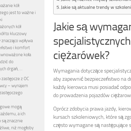
żanie kół:
Jakie są aktualne trendy w szkole
zego jest to ważne i
ki
Jakie są wymagan
ażonych kół
ół to kluczowy
specjalistycznyc
ry znacząco wpływa
eństwo i komfort
ciężarówek?
równoważone koła
dzić do
ych drgań, …
Wymagania dotyczące specjalistycz
aby zapewnić bezpieczeństwo na dr
 zastępcze z OC
awcy – wynajem
każdy kierowca musi posiadać odpow
zastępczego
do prowadzenia pojazdów ciężarow
ogowe mogą
Oprócz zdobycia prawa jazdy, kier
każdemu, a ich
kursach szkoleniowych, które są z
o są znacznie
często wymagane są następujące s
ążliwe, niż mogłoby