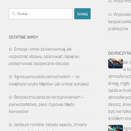
Poza mot
Szukaj:
Wyposaże
bezpieczeńs
praktyczne
OSTATNIE WPISY
Emocje i stres za kierownicą: jak
DO POCZYTA
rozpoznać objawy, opanować napięcie i
Jak 
podejmować bezpieczne decyzje
w tr
atmosferycz
Agresywna jazda samochodem – co
śnieg, mgła
zwiększa ryzyko błędów i jak unikać eskalacji
Jazda w tru
Bezpieczna jazda po skrzyżowaniach –
atmosferyczn
deszcz, śni
pierwszeństwo, piesi i typowe błędy
być nie tylk
kierowców
źródłem str
Jazda po rondzie: zasady wjazdu, zmiany
Agre