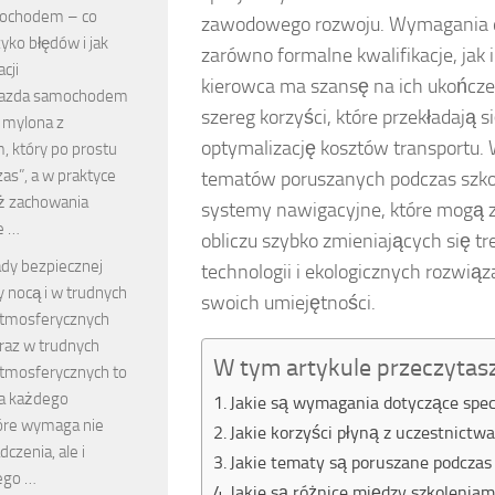
ochodem – co
zawodowego rozwoju. Wymagania do
yko błędów i jak
zarówno formalne kwalifikacje, jak 
cji
kierowca ma szansę na ich ukończen
jazda samochodem
szereg korzyści, które przekładają
 mylona z
optymalizację kosztów transportu.
, który po prostu
as”, a w praktyce
tematów poruszanych podczas szko
ż zachowania
systemy nawigacyjne, które mogą 
e …
obliczu szybko zmieniających się t
dy bezpiecznej
technologii i ekologicznych rozwią
y nocą i w trudnych
swoich umiejętności.
tmosferycznych
raz w trudnych
W tym artykule przeczytas
tmosferycznych to
a każdego
Jakie są wymagania dotyczące spec
tóre wymaga nie
Jakie korzyści płyną z uczestnictw
czenia, ale i
Jakie tematy są poruszane podczas
ego …
Jakie są różnice między szkolenia