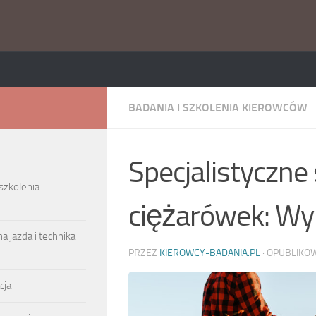
BADANIA I SZKOLENIA KIEROWCÓW
Specjalistyczne
 szkolenia
ciężarówek: Wy
a jazda i technika
PRZEZ
KIEROWCY-BADANIA.PL
· OPUBLIK
cja