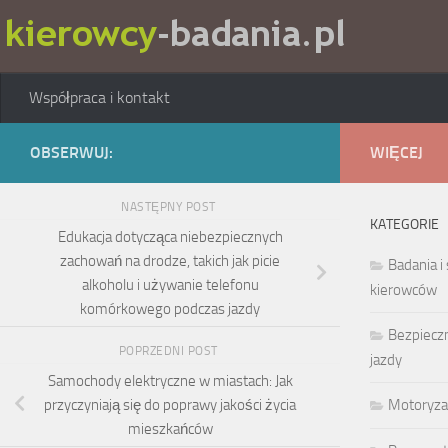
Skip to content
Współpraca i kontakt
OBSERWUJ:
WIĘCEJ
NASTĘPNY POST
KATEGORIE
Edukacja dotycząca niebezpiecznych
zachowań na drodze, takich jak picie
Badania i
alkoholu i używanie telefonu
kierowców
komórkowego podczas jazdy
Bezpieczn
POPRZEDNI POST
jazdy
Samochody elektryczne w miastach: Jak
przyczyniają się do poprawy jakości życia
Motoryza
mieszkańców