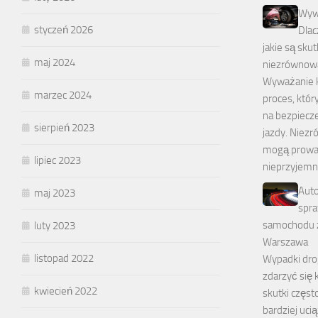
Wywa
styczeń 2026
Dlac
jakie są skut
maj 2024
niezrównow
Wyważanie k
marzec 2024
proces, któ
na bezpiecz
sierpień 2023
jazdy. Niez
mogą prowa
lipiec 2023
nieprzyjemn
Auto
maj 2023
spr
samochodu 
luty 2023
Warszawa
listopad 2022
Wypadki dr
zdarzyć się 
kwiecień 2022
skutki częst
bardziej uci