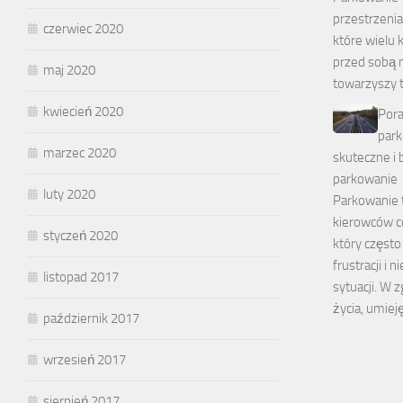
przestrzeni
czerwiec 2020
które wielu 
przed sobą n
maj 2020
towarzyszy 
kwiecień 2020
Pora
park
marzec 2020
skuteczne i
parkowanie
luty 2020
Parkowanie t
kierowców c
styczeń 2020
który często
frustracji i 
listopad 2017
sytuacji. W 
życia, umie
październik 2017
wrzesień 2017
sierpień 2017