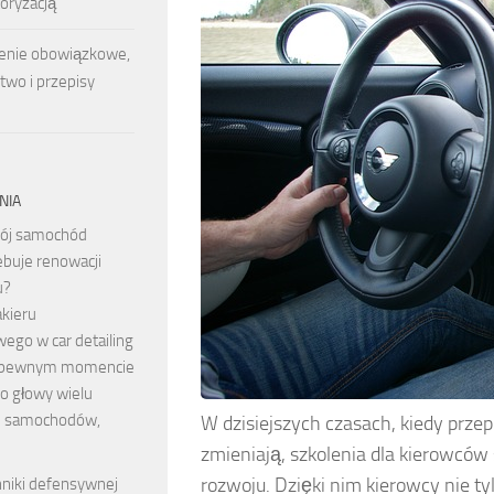
oryzacją
nie obowiązkowe,
two i przepisy
NIA
ój samochód
ebuje renowacji
u?
akieru
go w car detailing
 w pewnym momencie
o głowy wielu
m samochodów,
W dzisiejszych czasach, kiedy prze
zmieniają, szkolenia dla kierowcó
rozwoju. Dzięki nim kierowcy nie t
niki defensywnej