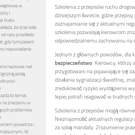
wiązkowe w
Szkolenia z przepisów ruchu drogow
pisy i
dzisiejszym świecie, gdzie przepis
e braku
zaznajamianie się z aktualnymi regu
akłada, że brak koła
szkolenia pozwalają kierowcom zroz
od razu przekłada
odpowiedzialnemu zachowaniu na d
at, gdy tymczasem
mo nieposiadanie
Jednym z głównych powodów, dla kt
bezpieczeństwo
. Kierowcy, którzy 
ania naukowe nad
przygotowani na pojawiające się z
ogiczną jazdą:
działania sygnalizacji świetlnej,
krycia i
zredukować ryzyko wystąpienia wyp
y
jazda to temat,
lepiej potrafi reagować w trudnych 
e na znaczeniu w
nących problemów
Szkolenia z przepisów mogą równ
z
Nieznajomość aktualnych regulacji
zeniem powietrza i
za sobą mandaty. Zrozumienie pra
imatycznymi. W …