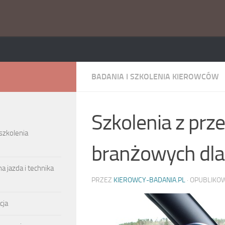
BADANIA I SZKOLENIA KIEROWCÓW
Szkolenia z pr
 szkolenia
branżowych dla
a jazda i technika
PRZEZ
KIEROWCY-BADANIA.PL
· OPUBLIK
cja