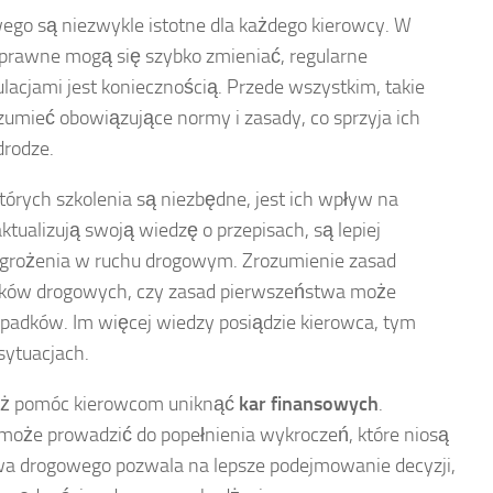
ego są niezwykle istotne dla każdego kierowcy. W
y prawne mogą się szybko zmieniać, regularne
lacjami jest koniecznością. Przede wszystkim, takie
umieć obowiązujące normy i zasady, co sprzyja ich
rodze.
órych szkolenia są niezbędne, jest ich wpływ na
aktualizują swoją wiedzę o przepisach, są lepiej
agrożenia w ruchu drogowym. Zrozumienie zasad
 znaków drogowych, czy zasad pierwszeństwa może
adków. Im więcej wiedzy posiądzie kierowca, tym
sytuacjach.
ież pomóc kierowcom uniknąć
kar finansowych
.
 może prowadzić do popełnienia wykroczeń, które niosą
wa drogowego pozwala na lepsze podejmowanie decyzji,