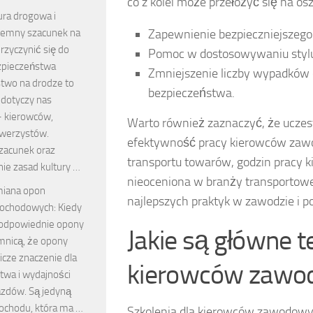
co z kolei może przełożyć się na 
ura drogowa i
jemny szacunek na
Zapewnienie bezpieczniejszego 
przyczynić się do
Pomoc w dostosowywaniu stylu 
zpieczeństwa
Zmniejszenie liczby wypadków 
two na drodze to
bezpieczeństwa.
 dotyczy nas
– kierowców,
Warto również zaznaczyć, że uczes
owerzystów.
efektywność pracy kierowców zaw
zacunek oraz
transportu towarów, godzin pracy k
ie zasad kultury …
nieoceniona w branży transportowe
iana opon
najlepszych praktyk w zawodzie i po
ochodowych: Kiedy
ć odpowiednie opony
Jakie są główne t
emnicą, że opony
cze znaczenie dla
kierowców zawo
twa i wydajności
azdów. Są jedyną
ochodu, która ma …
Szkolenia dla kierowców zawodowy