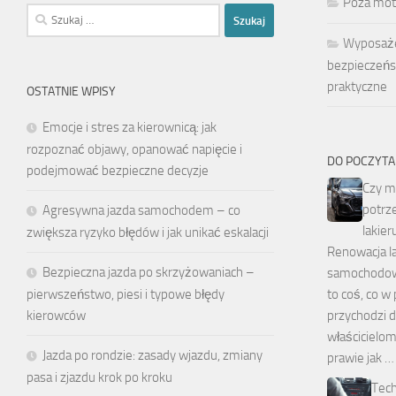
Poza mot
Szukaj:
Wyposaże
bezpieczeńs
praktyczne
OSTATNIE WPISY
Emocje i stres za kierownicą: jak
rozpoznać objawy, opanować napięcie i
DO POCZYTA
podejmować bezpieczne decyzje
Czy m
potrz
Agresywna jazda samochodem – co
lakier
zwiększa ryzyko błędów i jak unikać eskalacji
Renowacja l
Bezpieczna jazda po skrzyżowaniach –
samochodowe
to coś, co
pierwszeństwo, piesi i typowe błędy
przychodzi d
kierowców
właścicielo
Jazda po rondzie: zasady wjazdu, zmiany
prawie jak …
pasa i zjazdu krok po kroku
Tech