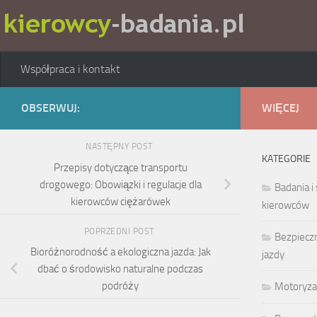
Skip to content
Współpraca i kontakt
OBSERWUJ:
WIĘCEJ
NASTĘPNY POST
KATEGORIE
Przepisy dotyczące transportu
drogowego: Obowiązki i regulacje dla
Badania i
kierowców ciężarówek
kierowców
POPRZEDNI POST
Bezpieczn
Bioróżnorodność a ekologiczna jazda: Jak
jazdy
dbać o środowisko naturalne podczas
podróży
Motoryza