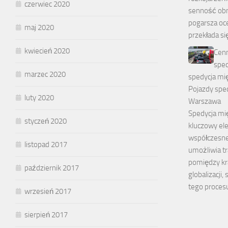
czerwiec 2020
senność obni
pogarsza oce
maj 2020
przekłada si
kwiecień 2020
Cenn
spec
marzec 2020
spedycja mi
Pojazdy spec
luty 2020
Warszawa
Spedycja mi
styczeń 2020
kluczowy el
współczesne
listopad 2017
umożliwia t
pomiędzy kr
październik 2017
globalizacji,
tego proces
wrzesień 2017
sierpień 2017