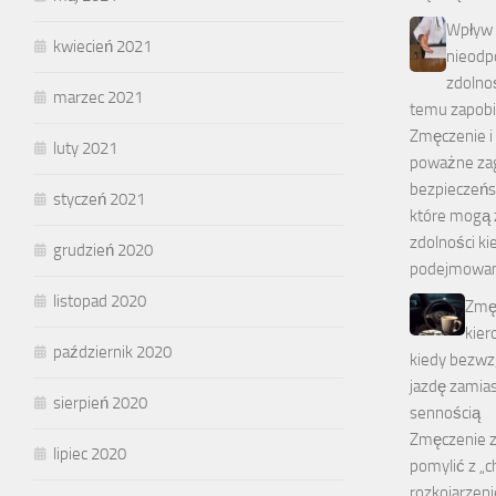
Wpływ 
kwiecień 2021
nieodp
zdolnoś
marzec 2021
temu zapob
Zmęczenie i 
luty 2021
poważne zag
bezpieczeńs
styczeń 2021
które mogą
zdolności ki
grudzień 2020
podejmowani
listopad 2020
Zmę
kier
październik 2020
kiedy bezwz
jazdę zamias
sierpień 2020
sennością
Zmęczenie z
lipiec 2020
pomylić z „
rozkojarzen