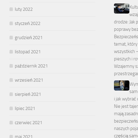
Kult
luty 2022
wza
drodze: Jak 
styczeń 2022
poprawy be
Bezpieczeńs
grudzień 2021
temat, który
wszystkich 
listopad 2021
pieszych i r
październik 2021
Wzajemny s
przestrzegan
wrzesień 2021
Wym
sam
sierpień 2021
i jak wybra
Nie jest taj
lipiec 2021
mają zasadni
bezpieczeńs
czerwiec 2021
naszych poj
częścią sam
maj 2021