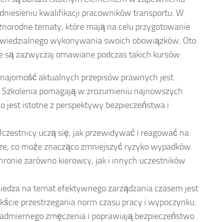
niesieniu kwalifikacji pracowników transportu. W
óżnorodne tematy, które mają na celu przygotowanie
owiedzialnego wykonywania swoich obowiązków. Oto
re są zazwyczaj omawiane podczas takich kursów:
najomość aktualnych przepisów prawnych jest
. Szkolenia pomagają w zrozumieniu najnowszych
co jest istotne z perspektywy bezpieczeństwa i
czestnicy uczą się, jak przewidywać i reagować na
dze, co może znacząco zmniejszyć ryzyko wypadków.
chronie zarówno kierowcy, jak i innych uczestników
edza na temat efektywnego zarządzania czasem jest
kście przestrzegania norm czasu pracy i wypoczynku.
nadmiernego zmęczenia i poprawiają bezpieczeństwo