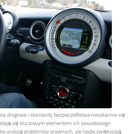
pisy drogowe i standardy bezpieczeństwa nieustannie się
w stają się kluczowym elementem ich zawodowego
ylko unikają problemów prawnych, ale także zwiększają