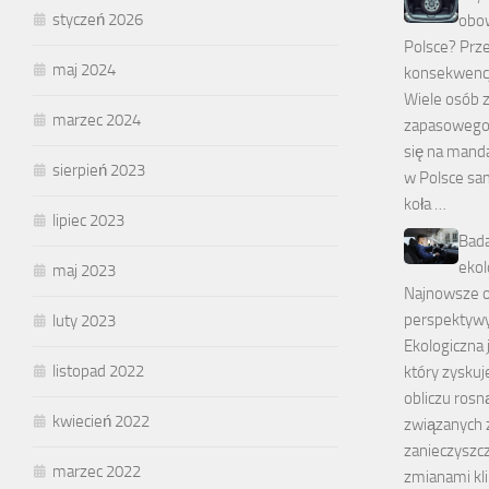
styczeń 2026
obo
Polsce? Prze
maj 2024
konsekwencj
Wiele osób z
marzec 2024
zapasowego 
się na mand
sierpień 2023
w Polsce sa
koła …
lipiec 2023
Bad
ekol
maj 2023
Najnowsze od
perspektyw
luty 2023
Ekologiczna 
listopad 2022
który zyskuj
obliczu ros
kwiecień 2022
związanych 
zanieczyszc
marzec 2022
zmianami kl