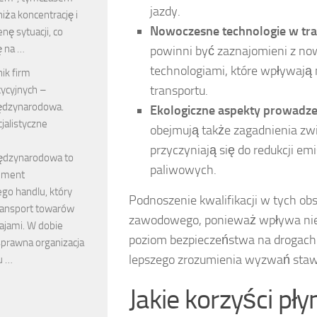
jazdy.
ża koncentrację i
Nowoczesne technologie w tra
nę sytuacji, co
ę na …
powinni być zaznajomieni z n
technologiami, które wpływają
ik firm
transportu.
ycyjnych –
ędzynarodowa.
Ekologiczne aspekty prowadz
jalistyczne
obejmują także zagadnienia zw
przyczyniają się do redukcji em
ędzynarodowa to
paliwowych.
ement
go handlu, który
Podnoszenie kwalifikacji w tych ob
ransport towarów
zawodowego, ponieważ wpływa nie t
ajami. W dobie
poziom bezpieczeństwa na drogach.
 sprawna organizacja
lepszego zrozumienia wyzwań staw
u …
Jakie korzyści pł