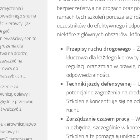
bezpieczeństwa na drogach oraz pod
zmęczenia i
owiedniego snu na
ramach tych szkoleń porusza się r
ci kierowcy i jak
uczestników do efektywnego i odp
iegać
niektóre z głównych obszarów, któ
niewłaściwy sen to
rożenia dla
Przepisy ruchu drogowego
– Z
twa na drodze,
kluczowa dla każdego kierowcy
 zaważyć na
regulacji oraz zmian w prawie, 
erowcy do
odpowiedzialności.
a szybkich …
Techniki jazdy defensywnej
– U
czenie za
potencjalne zagrożenia na dro
ownicą: objawy i
Szkolenie koncentruje się na o
ględnie przerwać
t walczyć z
ruchu.
Zarządzanie czasem pracy
– Wi
a kierownicą łatwo
niezbędna, szczególnie w konte
chwilowym
Szkolenia te pomagają unikać 
iem”, tymczasem