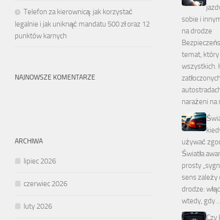
jazd
Telefon za kierownicą: jak korzystać
sobie i inn
legalnie i jak uniknąć mandatu 500 zł oraz 12
na drodze
punktów karnych
Bezpieczeńs
temat, który
wszystkich. 
NAJNOWSZE KOMENTARZE
zatłoczonych 
autostradac
narażeni na
Świa
kied
ARCHIWA
używać zgod
Światła awa
lipiec 2026
prosty „sygna
sens zależy 
czerwiec 2026
drodze: włą
wtedy, gdy 
luty 2026
Czy 