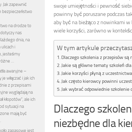
y: Jak zapewnić
swoje umiejętności i pewność siebi
ym bezpieczeństwo
powinny być poruszane podczas taki
aby być na bieżąco z nowinkami w 
two na drodze to
wiele korzyści, zarówno w kontekśc
 dotyczy nas
Każdego dnia, na
ulicach i
W tym artykule przeczytas
h, jesteśmy
Dlaczego szkolenia z przepisów są
 różne …
Jakie są główne tematy szkoleń d
tła awaryjne –
Jakie korzyści płyną z uczestnictw
y je włączać i jak ich
Jak często kierowcy powinni uczes
nie z przepisami
Jak wybrać odpowiednie szkolenie 
ryjne wyglądają na
ł kłopotów”, ale ich
Dlaczego szkolen
od sytuacji na
czone mają być
niezbędne dla k
…
koło zapasowe jest