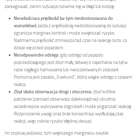
zareagować, zanim sytuacja rozwinie się w błąd lub kolizję.
Niewłaściwa prędkość (w tym niedostosowana do
warunków):
jazda z prędkością niedostosowaną do sytuacji
ogranicza margines kontroli i może zwiększać ryzyko.
Nadmierna prędkość zmniejsza też czas na reakcję na to, co
dzieje się przed pojazdem.
Nieodpowiedni odstęp:
gdy odstęp od pojazdu
poprzedzającego jest zbyt mały, łatwiej o najechanie na tył w
razie nagłego hamowania lub nieoczekiwanych zdarzeń.
Pomocna jest zasada „3 sekund”, która wiąże odstęp z czasem
reakcji.
Zbyt słaba obserwacja drogi i otoczenia:
zbyt krótkie
patrzenie (zamiast obserwacji dalekosiężnej) utrudnia
wcześniejsze wykrywanie zagrożeń i może pogarszać reakcję.
Rozproszenie uwagi oraz brak koncentracji wydłużają czas
reakcji, więc rośnie ryzyko błędnej decyzji.
Im szybciej jedziesz, tym większego marginesu zwykle