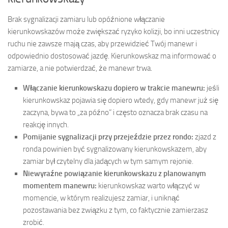
Brak sygnalizacji zamiaru lub opóźnione włączanie
kierunkowskazów może zwiększać ryzyko kolizji, bo inni uczestnicy
ruchu nie zawsze mają czas, aby przewidzieć Twój manewr i
odpowiednio dostosować jazdę. Kierunkowskaz ma informować o
zamiarze, a nie potwierdzać, że manewr trwa.
Włączanie kierunkowskazu dopiero w trakcie manewru:
jeśli
kierunkowskaz pojawia się dopiero wtedy, gdy manewr już się
zaczyna, bywa to „za późno” i często oznacza brak czasu na
reakcję innych.
Pomijanie sygnalizacji przy przejeździe przez rondo:
zjazd z
ronda powinien być sygnalizowany kierunkowskazem, aby
zamiar był czytelny dla jadących w tym samym rejonie.
Niewyraźne powiązanie kierunkowskazu z planowanym
momentem manewru:
kierunkowskaz warto włączyć w
momencie, w którym realizujesz zamiar, i uniknąć
pozostawania bez związku z tym, co faktycznie zamierzasz
zrobić.