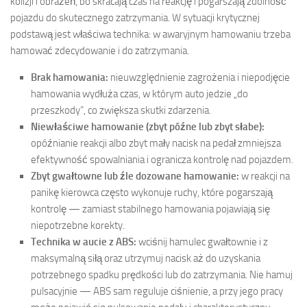
kolizji i obrażeń, bo skracają czas na reakcję i pogarszają zdolność
pojazdu do skutecznego zatrzymania. W sytuacji krytycznej
podstawą jest właściwa technika: w awaryjnym hamowaniu trzeba
hamować zdecydowanie i do zatrzymania.
Brak hamowania:
nieuwzględnienie zagrożenia i niepodjęcie
hamowania wydłuża czas, w którym auto jedzie „do
przeszkody”, co zwiększa skutki zdarzenia.
Niewłaściwe hamowanie (zbyt późne lub zbyt słabe):
opóźnianie reakcji albo zbyt mały nacisk na pedał zmniejsza
efektywność spowalniania i ogranicza kontrolę nad pojazdem.
Zbyt gwałtowne lub źle dozowane hamowanie:
w reakcji na
panikę kierowca często wykonuje ruchy, które pogarszają
kontrolę — zamiast stabilnego hamowania pojawiają się
niepotrzebne korekty.
Technika w aucie z ABS:
wciśnij hamulec gwałtownie i z
maksymalną siłą oraz utrzymuj nacisk aż do uzyskania
potrzebnego spadku prędkości lub do zatrzymania. Nie hamuj
pulsacyjnie — ABS sam reguluje ciśnienie, a przy jego pracy