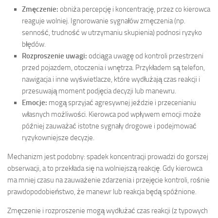
Zmęczenie:
obniża percepcję i koncentrację, przez co kierowca
reaguje wolniej. Ignorowanie sygnałów zmęczenia (np.
senność, trudność w utrzymaniu skupienia) podnosi ryzyko
błędów.
Rozproszenie uwagi:
odciąga uwagę od kontroli przestrzeni
przed pojazdem, otoczenia i wnętrza. Przykładem są telefon,
nawigacja i inne wyświetlacze, które wydłużają czas reakcji i
przesuwają moment podjęcia decyzji lub manewru.
Emocje:
mogą sprzyjać agresywnej jeździe i przecenianiu
własnych możliwości. Kierowca pod wpływem emocji może
później zauważać istotne sygnały drogowe i podejmować
ryzykowniejsze decyzje.
Mechanizm jest podobny: spadek koncentracji prowadzi do gorszej
obserwacji, a to przekłada się na wolniejszą reakcję. Gdy kierowca
ma mniej czasu na zauważenie zdarzenia i przejęcie kontroli, rośnie
prawdopodobieństwo, że manewr lub reakcja będą spóźnione.
Zmęczenie i rozproszenie mogą wydłużać czas reakcji (z typowych