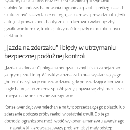
Systemy takie jak ABS oraz ESC/ESP wspierają utrzymanie
stabilności podczas hamowania i ograniczają skutki poślizgu, ale ich
skuteczność zależy także od tego, jak kierowca prowadzi auto. Jeśli
auto jest prowadzone chaotycznie lub kierowca wykonuje zbyt
gwałtowne korekty, trudniej utrzymać tor jazdy mimo obecności
elektroniki.
„Jazda na zderzaku” i błędy w utrzymaniu
bezpiecznej podłużnej kontroli
„Jazda na zderzaku” polega na podążaniu zbyt blisko za pojazdem
jadącym przed tobą. W praktyce oznacza to brak wystarczającego
„bufora” na sytuacje nieprzewidziane: gdy poprzedzający kierowca
nagle hamuje lub zmienia sposób jazdy, pojawia się zbyt mało czasu
i miejsca, aby bezpiecznie zareagować.
Konsekwencją bywa najechanie na tył poprzedzającego pojazdu lub
zderzenie podczas próby reakcji w ostatniej chwili. Do tego
dochodzi ograniczona możliwość wykonania manewru awaryjnego
— nawet jeśli kierowca zauważy problem, zbyt mały odstęp