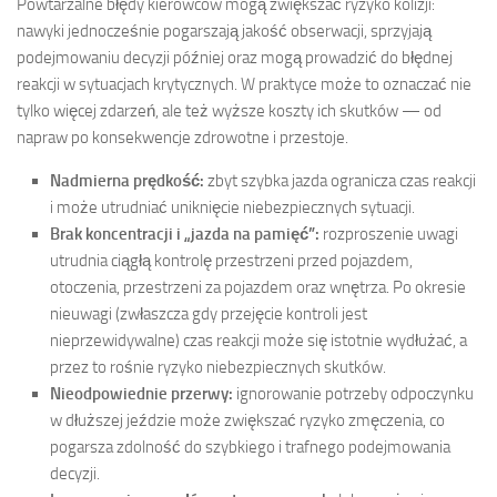
Powtarzalne błędy kierowców mogą zwiększać ryzyko kolizji:
nawyki jednocześnie pogarszają jakość obserwacji, sprzyjają
podejmowaniu decyzji później oraz mogą prowadzić do błędnej
reakcji w sytuacjach krytycznych. W praktyce może to oznaczać nie
tylko więcej zdarzeń, ale też wyższe koszty ich skutków — od
napraw po konsekwencje zdrowotne i przestoje.
Nadmierna prędkość:
zbyt szybka jazda ogranicza czas reakcji
i może utrudniać uniknięcie niebezpiecznych sytuacji.
Brak koncentracji i „jazda na pamięć”:
rozproszenie uwagi
utrudnia ciągłą kontrolę przestrzeni przed pojazdem,
otoczenia, przestrzeni za pojazdem oraz wnętrza. Po okresie
nieuwagi (zwłaszcza gdy przejęcie kontroli jest
nieprzewidywalne) czas reakcji może się istotnie wydłużać, a
przez to rośnie ryzyko niebezpiecznych skutków.
Nieodpowiednie przerwy:
ignorowanie potrzeby odpoczynku
w dłuższej jeździe może zwiększać ryzyko zmęczenia, co
pogarsza zdolność do szybkiego i trafnego podejmowania
decyzji.