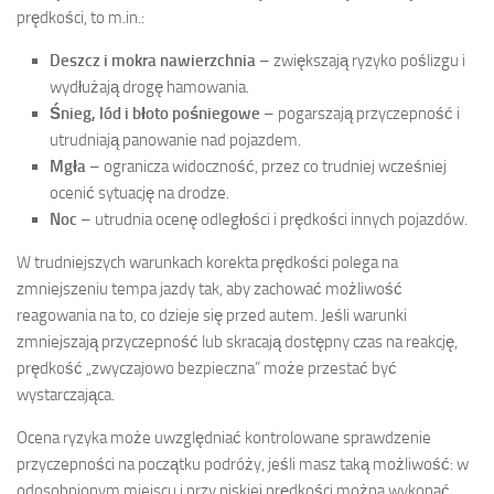
prędkości, to m.in.:
Deszcz i mokra nawierzchnia
– zwiększają ryzyko poślizgu i
wydłużają drogę hamowania.
Śnieg, lód i błoto pośniegowe
– pogarszają przyczepność i
utrudniają panowanie nad pojazdem.
Mgła
– ogranicza widoczność, przez co trudniej wcześniej
ocenić sytuację na drodze.
Noc
– utrudnia ocenę odległości i prędkości innych pojazdów.
W trudniejszych warunkach korekta prędkości polega na
zmniejszeniu tempa jazdy tak, aby zachować możliwość
reagowania na to, co dzieje się przed autem. Jeśli warunki
zmniejszają przyczepność lub skracają dostępny czas na reakcję,
prędkość „zwyczajowo bezpieczna” może przestać być
wystarczająca.
Ocena ryzyka może uwzględniać kontrolowane sprawdzenie
przyczepności na początku podróży, jeśli masz taką możliwość: w
odosobnionym miejscu i przy niskiej prędkości można wykonać