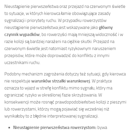
Nieustąpienie pierwszeństwa oraz przejazd na czerwonym świetle
to sytuacje, w których kierowca łamie obowiązujące zasady
sygnalizacji i priorytety ruchu. W przypadku rowerzystów
nieustąpienie pierwszeństwa jest wskazywane jako
główny
czynnik wypadków
, bo rowerzyści mają mniejszą widoczność i w
razie kolizji są bardziej narażeni na ciężkie skutki. Przejazd na
czerwonym świetle jest natomiast ryzykownym naruszeniem
przepisów, które może doprowadzić do konfliktu z innymi
uczestnikami ruchu.
Podobny mechanizm zagrożenia dotyczy też sytuacji, gdy kierowca
nie respektuje
warunków strzałki warunkowej
. W praktyce
oznacza to wjazd w strefę konfliktu mimo sygnału, który ma
ograniczać ryzyko w określonej fazie skrzyżowania. W
konsekwencji może rosnąć prawdopodobieństwo kolizji z pieszymi
lub rowerzystami, którzy mogą pojawiać się wcześniej niż
wynikałoby to z błędnie interpretowanej sygnalizacji.
Nieustąpienie pierwszeństwa rowerzystom:
bywa