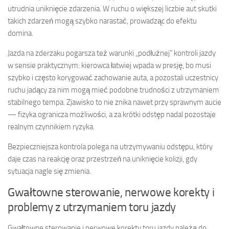
utrudnia uniknięcie zdarzenia. W ruchu o większej liczbie aut skutki
takich zdarzeń mogą szybko narastać, prowadząc do efektu
domina.
Jazda na zderzaku pogarsza też warunki „podłużnej” kontroli jazdy
w sensie praktycznym: kierowca łatwiej wpada w presję, bo musi
szybko i często korygować zachowanie auta, a pozostali uczestnicy
ruchu jadący za nim mogą mieć podobne trudności z utrzymaniem
stabilnego tempa. Zjawisko to nie znika nawet przy sprawnym aucie
— fizyka ogranicza możliwości, a za krótki odstęp nadal pozostaje
realnym czynnikiem ryzyka.
Bezpieczniejsza kontrola polega na utrzymywaniu odstępu, który
daje czas na reakcję oraz przestrzeń na uniknięcie kolizji, gdy
sytuacja nagle się zmienia.
Gwałtowne sterowanie, nerwowe korekty i
problemy z utrzymaniem toru jazdy
Gwałtowne sterowanie i nerwowe korekty toru jazdy należą do