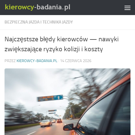
Skip to content
BEZPIECZNA JAZDA I TECHNIKA JAZDY
Najczęstsze błędy kierowców — nawyki
zwiększające ryzyko kolizji i koszty
PRZEZ
KIEROWCY-BADANIA.PL
·
14 CZERWCA 2026