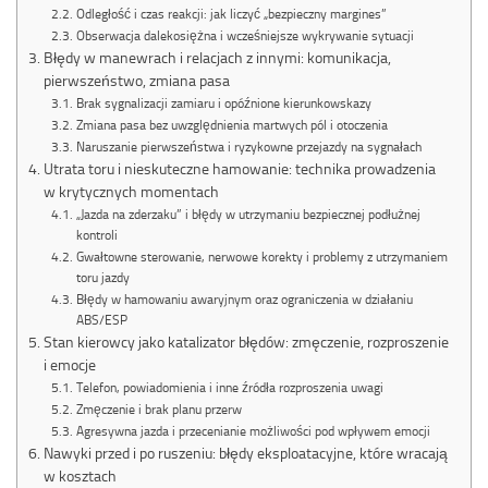
Odległość i czas reakcji: jak liczyć „bezpieczny margines”
Obserwacja dalekosiężna i wcześniejsze wykrywanie sytuacji
Błędy w manewrach i relacjach z innymi: komunikacja,
pierwszeństwo, zmiana pasa
Brak sygnalizacji zamiaru i opóźnione kierunkowskazy
Zmiana pasa bez uwzględnienia martwych pól i otoczenia
Naruszanie pierwszeństwa i ryzykowne przejazdy na sygnałach
Utrata toru i nieskuteczne hamowanie: technika prowadzenia
w krytycznych momentach
„Jazda na zderzaku” i błędy w utrzymaniu bezpiecznej podłużnej
kontroli
Gwałtowne sterowanie, nerwowe korekty i problemy z utrzymaniem
toru jazdy
Błędy w hamowaniu awaryjnym oraz ograniczenia w działaniu
ABS/ESP
Stan kierowcy jako katalizator błędów: zmęczenie, rozproszenie
i emocje
Telefon, powiadomienia i inne źródła rozproszenia uwagi
Zmęczenie i brak planu przerw
Agresywna jazda i przecenianie możliwości pod wpływem emocji
Nawyki przed i po ruszeniu: błędy eksploatacyjne, które wracają
w kosztach