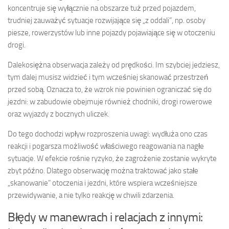
koncentruje się wyłącznie na obszarze tuż przed pojazdem,
trudniej zauważyć sytuacje rozwijające się „z oddali”, np. osoby
piesze, rowerzystów lub inne pojazdy pojawiające się w otoczeniu
drogi.
Dalekosiężna obserwacja zależy od prędkości. Im szybciej jedziesz,
tym dalej musisz widzieć i tym wcześniej skanować przestrzeń
przed sobą. Oznacza to, że wzrok nie powinien ograniczać się do
jezdni: w zabudowie obejmuje również chodniki, drogi rowerowe
oraz wyjazdy z bocznych uliczek.
Do tego dochodzi wpływ rozproszenia uwagi: wydłuża ono czas
reakcji i pogarsza możliwość właściwego reagowania na nagłe
sytuacje. W efekcie rośnie ryzyko, że zagrożenie zostanie wykryte
zbyt późno. Dlatego obserwację można traktować jako stałe
„skanowanie” otoczenia i jezdni, które wspiera wcześniejsze
przewidywanie, a nie tylko reakcję w chwili zdarzenia.
Błędy w manewrach i relacjach z innymi: