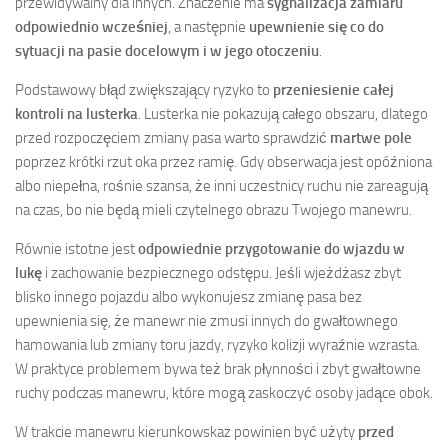
przewidywalny dla innych. Znaczenie ma
sygnalizacja zamiaru
odpowiednio wcześniej
, a następnie
upewnienie się co do
sytuacji na pasie docelowym i w jego otoczeniu
.
Podstawowy błąd zwiększający ryzyko to
przeniesienie całej
kontroli na lusterka
. Lusterka nie pokazują całego obszaru, dlatego
przed rozpoczęciem zmiany pasa warto sprawdzić
martwe pole
poprzez krótki rzut oka przez ramię. Gdy obserwacja jest opóźniona
albo niepełna, rośnie szansa, że inni uczestnicy ruchu nie zareagują
na czas, bo nie będą mieli czytelnego obrazu Twojego manewru.
Równie istotne jest
odpowiednie przygotowanie do wjazdu w
lukę
i zachowanie bezpiecznego odstępu. Jeśli wjeżdżasz zbyt
blisko innego pojazdu albo wykonujesz zmianę pasa bez
upewnienia się, że manewr nie zmusi innych do gwałtownego
hamowania lub zmiany toru jazdy, ryzyko kolizji wyraźnie wzrasta.
W praktyce problemem bywa też brak płynności i zbyt gwałtowne
ruchy podczas manewru, które mogą zaskoczyć osoby jadące obok.
W trakcie manewru kierunkowskaz powinien być użyty
przed