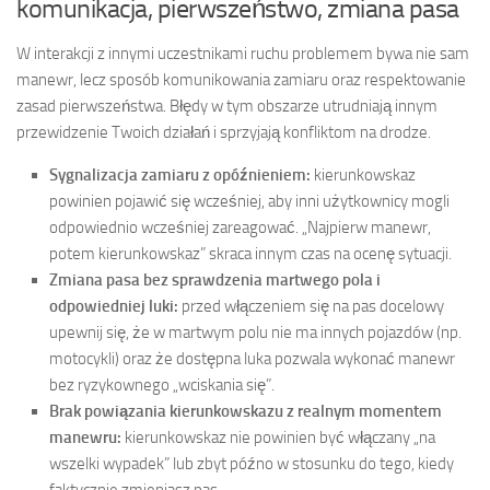
komunikacja, pierwszeństwo, zmiana pasa
W interakcji z innymi uczestnikami ruchu problemem bywa nie sam
manewr, lecz sposób komunikowania zamiaru oraz respektowanie
zasad pierwszeństwa. Błędy w tym obszarze utrudniają innym
przewidzenie Twoich działań i sprzyjają konfliktom na drodze.
Sygnalizacja zamiaru z opóźnieniem:
kierunkowskaz
powinien pojawić się wcześniej, aby inni użytkownicy mogli
odpowiednio wcześniej zareagować. „Najpierw manewr,
potem kierunkowskaz” skraca innym czas na ocenę sytuacji.
Zmiana pasa bez sprawdzenia martwego pola i
odpowiedniej luki:
przed włączeniem się na pas docelowy
upewnij się, że w martwym polu nie ma innych pojazdów (np.
motocykli) oraz że dostępna luka pozwala wykonać manewr
bez ryzykownego „wciskania się”.
Brak powiązania kierunkowskazu z realnym momentem
manewru:
kierunkowskaz nie powinien być włączany „na
wszelki wypadek” lub zbyt późno w stosunku do tego, kiedy
faktycznie zmieniasz pas.