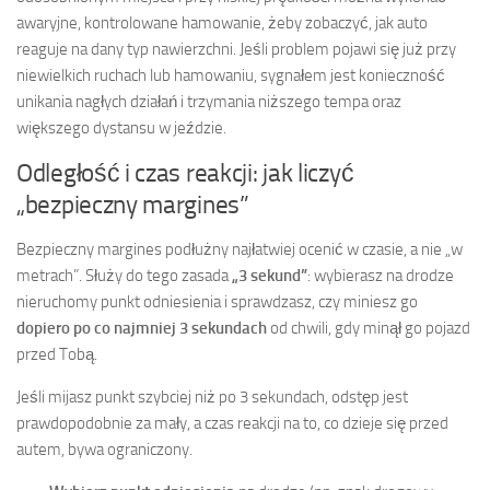
awaryjne, kontrolowane hamowanie, żeby zobaczyć, jak auto
reaguje na dany typ nawierzchni. Jeśli problem pojawi się już przy
niewielkich ruchach lub hamowaniu, sygnałem jest konieczność
unikania nagłych działań i trzymania niższego tempa oraz
większego dystansu w jeździe.
Odległość i czas reakcji: jak liczyć
„bezpieczny margines”
Bezpieczny margines podłużny najłatwiej ocenić w czasie, a nie „w
metrach”. Służy do tego zasada
„3 sekund”
: wybierasz na drodze
nieruchomy punkt odniesienia i sprawdzasz, czy miniesz go
dopiero po co najmniej 3 sekundach
od chwili, gdy minął go pojazd
przed Tobą.
Jeśli mijasz punkt szybciej niż po 3 sekundach, odstęp jest
prawdopodobnie za mały, a czas reakcji na to, co dzieje się przed
autem, bywa ograniczony.