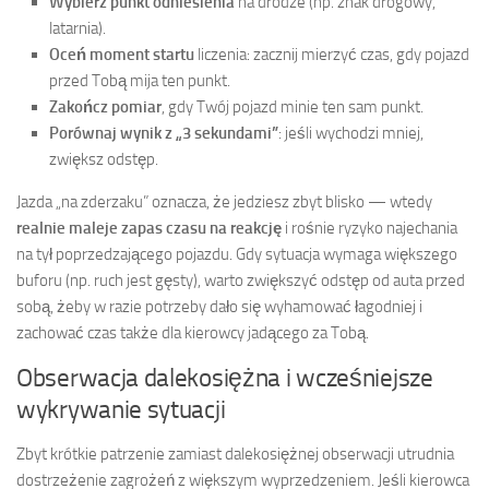
Wybierz punkt odniesienia
na drodze (np. znak drogowy,
latarnia).
Oceń moment startu
liczenia: zacznij mierzyć czas, gdy pojazd
przed Tobą mija ten punkt.
Zakończ pomiar
, gdy Twój pojazd minie ten sam punkt.
Porównaj wynik z „3 sekundami”
: jeśli wychodzi mniej,
zwiększ odstęp.
Jazda „na zderzaku” oznacza, że jedziesz zbyt blisko — wtedy
realnie maleje zapas czasu na reakcję
i rośnie ryzyko najechania
na tył poprzedzającego pojazdu. Gdy sytuacja wymaga większego
buforu (np. ruch jest gęsty), warto zwiększyć odstęp od auta przed
sobą, żeby w razie potrzeby dało się wyhamować łagodniej i
zachować czas także dla kierowcy jadącego za Tobą.
Obserwacja dalekosiężna i wcześniejsze
wykrywanie sytuacji
Zbyt krótkie patrzenie zamiast dalekosiężnej obserwacji utrudnia
dostrzeżenie zagrożeń z większym wyprzedzeniem. Jeśli kierowca