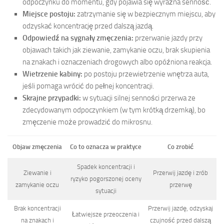
odpoczynku do momentu, gdy pojawia się wyraźna senność.
Miejsce postoju:
zatrzymanie się w bezpiecznym miejscu, aby
odzyskać koncentrację przed dalszą jazdą.
Odpowiedź na sygnały zmęczenia:
przerwanie jazdy przy
objawach takich jak ziewanie, zamykanie oczu, brak skupienia
na znakach i oznaczeniach drogowych albo opóźniona reakcja.
Wietrzenie kabiny:
po postoju przewietrzenie wnętrza auta,
jeśli pomaga wrócić do pełnej koncentracji.
Skrajne przypadki:
w sytuacji silnej senności przerwa ze
zdecydowanym odpoczynkiem (w tym krótką drzemką), bo
zmęczenie może prowadzić do mikrosnu.
Objaw zmęczenia
Co to oznacza w praktyce
Co zrobić
Spadek koncentracji i
Ziewanie i
Przerwij jazdę i zrób
ryzyko pogorszonej oceny
zamykanie oczu
przerwę
sytuacji
Brak koncentracji
Przerwij jazdę, odzyskaj
Łatwiejsze przeoczenia i
na znakach i
czujność przed dalszą