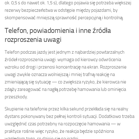
ok. 0,5 s do nawet ok. 1,5 s), dlatego pojawia się potrzeba większej
rezerwy bezpieczeństwa w odstępie między pojazdami, by
skompensować mniejszą sprawność percepcyjną i kontrolną.
Telefon, powiadomienia i inne źródła
rozproszenia uwagi
Telefon podczas jazdy jest jednym z najbardziej powtarzalnych
źródeł rozproszenia uwagi: wymaga od kierowcy odwrócenia
wzroku od drogi i przenosi koncentrację na ekran. Rozproszenie
uwagi zwykle oznacza wolniejszą i mniej trafną reakcję na
zmieniającą się sytuację — co zwiększa ryzyko, że kierowca nie
zdąży zareagować na nagłą potrzebę hamowania lub ominięcia
przeszkody.
Skupienie na telefonie przez kilka sekund przekłada się na realny
dystans pokonywany bez pełnej kontroli sytuacji. Dodatkowo trzeba
uwzględnić czas potrzebny na rozpoczęcie hamowania — w
praktyce rośnie więc ryzyko, że reakcja będzie spóźniona
względem tego, co dzieje się na jezdni.