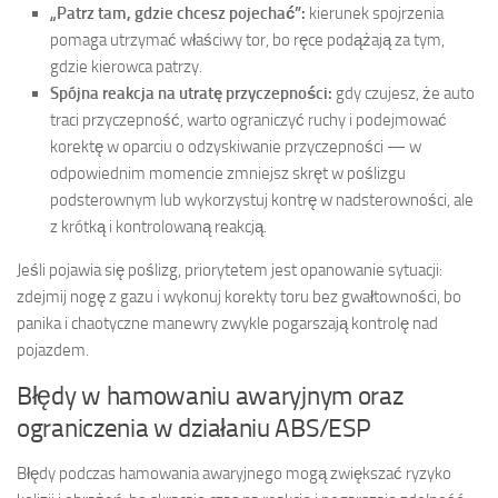
„Patrz tam, gdzie chcesz pojechać”:
kierunek spojrzenia
pomaga utrzymać właściwy tor, bo ręce podążają za tym,
gdzie kierowca patrzy.
Spójna reakcja na utratę przyczepności:
gdy czujesz, że auto
traci przyczepność, warto ograniczyć ruchy i podejmować
korektę w oparciu o odzyskiwanie przyczepności — w
odpowiednim momencie zmniejsz skręt w poślizgu
podsterownym lub wykorzystuj kontrę w nadsterowności, ale
z krótką i kontrolowaną reakcją.
Jeśli pojawia się poślizg, priorytetem jest opanowanie sytuacji:
zdejmij nogę z gazu i wykonuj korekty toru bez gwałtowności, bo
panika i chaotyczne manewry zwykle pogarszają kontrolę nad
pojazdem.
Błędy w hamowaniu awaryjnym oraz
ograniczenia w działaniu ABS/ESP
Błędy podczas hamowania awaryjnego mogą zwiększać ryzyko