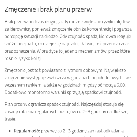
Zmęczenie i brak planu przerw
Brak przerw podczas długiej jazdy może zwiększać ryzyko błędów
za kierownicą, ponieważ zmęczenie obniża koncentrację i pogarsza
percepcję sytuacji na drodze. Gdy czujność spada, kierowca reaguje
spóźnionej na to, co dzieje się na jezdni, i łatwiej też przeocza znaki
oraz oznaczenia. W praktyce to jeden z mechanizmów, przez które
rośnie ryzyko kolizji.
Zmęczenie jest też powiązane z rytmem dobowym. Największe
zmęczenie występuje zwłaszcza w godzinach popołudniowych i we
wczesnym rankiem, a także w godzinach między północą a 6:00.
Dodatkowo monotonne warunki sprzyjają spadkowi czujności.
Plan przerw ogranicza spadek czujności. Najczęściej stosuje się
zasadę robienia regularnych postojów co 2–3 godziny na dłuższej
trasie.
Regularność:
przerwy co 2–3 godziny zamiast odkładania