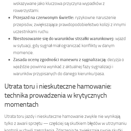
wskazywane jako kluczowa przyczyna wypadków z
rowerzystami.
Przejazd na czerwonym świetle:
ryzykowne naruszenie
przepisów, zwiększające prawdopodobieństwo kolizji z innymi
uczestnikami ruchu.
Niestosowanie się do warunków strzałki warunkowej:
wjazd
w sytuacji, gdy sygnał miał ograniczać konflikty w danym
momencie.
Zasada oceny zgodności manewru z sygnalizacją:
decyzja o
wjeździe powinna wynikać z aktualnej fazy sygnalizacji i
warunków przypisanych do danego kierunku/pasa.
Utrata toru i nieskuteczne hamowanie:
technika prowadzenia w krytycznych
momentach
Utrata toru jazdy i nieskuteczne hamowanie zwykle nie wynikają
tylko z awarii sprzętu — częściej są skutkiem błędów w utrzymaniu
kontroli w chwili zagrożenia. Zdarzenia te zwiększają swoje skutki,