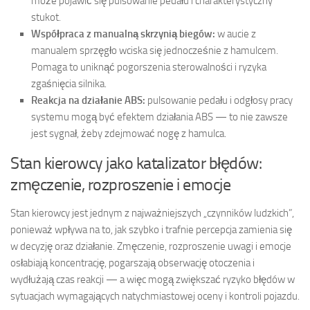
może pojawić się pulsowanie pedału i charakterystyczny
stukot.
Współpraca z manualną skrzynią biegów:
w aucie z
manualem sprzęgło wciska się jednocześnie z hamulcem.
Pomaga to uniknąć pogorszenia sterowalności i ryzyka
zgaśnięcia silnika.
Reakcja na działanie ABS:
pulsowanie pedału i odgłosy pracy
systemu mogą być efektem działania ABS — to nie zawsze
jest sygnał, żeby zdejmować nogę z hamulca.
Stan kierowcy jako katalizator błędów:
zmęczenie, rozproszenie i emocje
Stan kierowcy jest jednym z najważniejszych „czynników ludzkich”,
ponieważ wpływa na to, jak szybko i trafnie percepcja zamienia się
w decyzję oraz działanie. Zmęczenie, rozproszenie uwagi i emocje
osłabiają koncentrację, pogarszają obserwację otoczenia i
wydłużają czas reakcji — a więc mogą zwiększać ryzyko błędów w
sytuacjach wymagających natychmiastowej oceny i kontroli pojazdu.