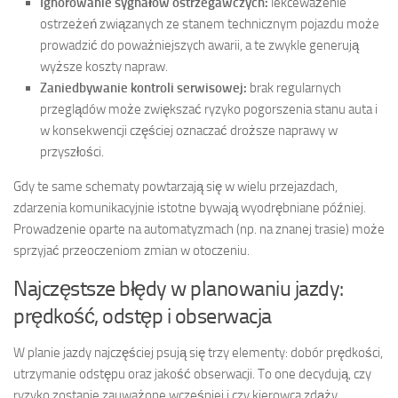
Ignorowanie sygnałów ostrzegawczych:
lekceważenie
ostrzeżeń związanych ze stanem technicznym pojazdu może
prowadzić do poważniejszych awarii, a te zwykle generują
wyższe koszty napraw.
Zaniedbywanie kontroli serwisowej:
brak regularnych
przeglądów może zwiększać ryzyko pogorszenia stanu auta i
w konsekwencji częściej oznaczać droższe naprawy w
przyszłości.
Gdy te same schematy powtarzają się w wielu przejazdach,
zdarzenia komunikacyjnie istotne bywają wyodrębniane później.
Prowadzenie oparte na automatyzmach (np. na znanej trasie) może
sprzyjać przeoczeniom zmian w otoczeniu.
Najczęstsze błędy w planowaniu jazdy:
prędkość, odstęp i obserwacja
W planie jazdy najczęściej psują się trzy elementy: dobór prędkości,
utrzymanie odstępu oraz jakość obserwacji. To one decydują, czy
ryzyko zostanie zauważone wcześniej i czy kierowca zdąży