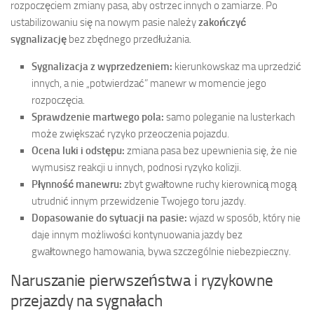
rozpoczęciem zmiany pasa, aby ostrzec innych o zamiarze. Po
ustabilizowaniu się na nowym pasie należy
zakończyć
sygnalizację
bez zbędnego przedłużania.
Sygnalizacja z wyprzedzeniem:
kierunkowskaz ma uprzedzić
innych, a nie „potwierdzać” manewr w momencie jego
rozpoczęcia.
Sprawdzenie martwego pola:
samo poleganie na lusterkach
może zwiększać ryzyko przeoczenia pojazdu.
Ocena luki i odstępu:
zmiana pasa bez upewnienia się, że nie
wymusisz reakcji u innych, podnosi ryzyko kolizji.
Płynność manewru:
zbyt gwałtowne ruchy kierownicą mogą
utrudnić innym przewidzenie Twojego toru jazdy.
Dopasowanie do sytuacji na pasie:
wjazd w sposób, który nie
daje innym możliwości kontynuowania jazdy bez
gwałtownego hamowania, bywa szczególnie niebezpieczny.
Naruszanie pierwszeństwa i ryzykowne
przejazdy na sygnałach