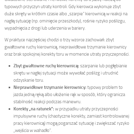
typowych przyczyn utraty kontroli. Gdy kierowca wykonuje zbyt
duże skręty w krótkim czasie albo „szarpie” kierownicą w reakcji na
nagłą sytuację (np. ominięcie przeszkody), rośnie ryzyko poślizgu,
wypadnięcia z drogi lub uderzenia w bariery.
W praktyce najczęściej chodzi o trzy wzorce zachowań: zbyt
gwałtowne ruchy kierownicą, nieprawidłowe trzymanie kierownicy
oraz brak spokojnej korekty toru w momencie utraty przyczepności.
Zbyt gwałtowne ruchy kierownicą:
szarpanie lub pogłębianie
skrętu w nagłej sytuacji może wywołać poślizg i utrudnić
odzyskanie toru.
Nieprawidłowe trzymanie kierownicy:
typowy problem to
jazda jedną ręką albo ułożenie rąk w sposób, który ogranicza
stabilność reakcji podczas manewru.
Korekty „na ratunek”:
w przypadku utraty przyczepności
impulsywne ruchy (chaotyczne korekty, zamiast kontrolowanej
pracy kierownicą) mogą pogarszać sytuację i zwiększać ryzyko
„wejścia w wahadło”.