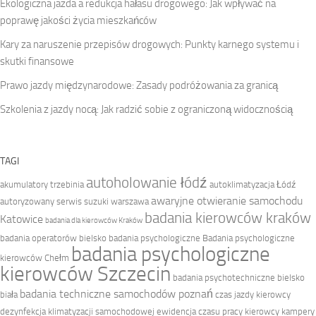
Ekologiczna jazda a redukcja hałasu drogowego: Jak wpływać na
poprawę jakości życia mieszkańców
Kary za naruszenie przepisów drogowych: Punkty karnego systemu i
skutki finansowe
Prawo jazdy międzynarodowe: Zasady podróżowania za granicą
Szkolenia z jazdy nocą: Jak radzić sobie z ograniczoną widocznością
TAGI
autoholowanie łódź
akumulatory trzebinia
autoklimatyzacja Łódź
awaryjne otwieranie samochodu
autoryzowany serwis suzuki warszawa
badania kierowców kraków
Katowice
badania dla kierowców Kraków
badania operatorów bielsko
badania psychologiczne
Badania psychologiczne
badania psychologiczne
kierowców Chełm
kierowców Szczecin
badania psychotechniczne bielsko
badania techniczne samochodów poznań
biała
czas jazdy kierowcy
dezynfekcja klimatyzacji samochodowej
ewidencja czasu pracy kierowcy
kampery