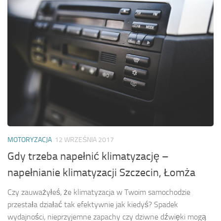
MOTORYZACJA
12 WRZEŚNIA 2017
Gdy trzeba napełnić klimatyzację –
napełnianie klimatyzacji Szczecin, Łomża
Czy zauważyłeś, że klimatyzacja w Twoim samochodzie
przestała działać tak efektywnie jak kiedyś? Spadek
wydajności, nieprzyjemne zapachy czy dziwne dźwięki mogą