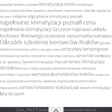
klimatyzacja Konin
sprzedaż
kampery używane
klimatyzacja
Samochodowa Wrocław
koparka z operatorem mazowieckie
materiały naprawcze
nabijanie odgrzybianie klimatyzacji poznań
do opon
napełnianie klimatyzacji poznań cena
napełnianie klimatyzacji Szczecin
naprawa układu
korbowo tłokowego
otwieranie samochodów katowice
Ośrodek szkolenia kierowców Kraków
ośrodek
przyczepy kempingowe
szkolenia kierowców Lublin
prawo jazdy Kraków
samochód zastępczy
rozliczanie kierowców
rozliczenie czasu pracy kierowcy
serwis klimatyzacji
z oc sprawcy
Serwis klimatyzacji Poznań
Września
serwis mazdy warszawa
szkolenie okresowe kierowców
wymiana akumulatorów kraków
warmińsko-mazurskie
wynajem aut
wypożyczalnia kamperów warszawa
Wypożyczalnia samochodów
Łódź
zamów holowanie kraków
Łódź serwis klimatyzacji
Mazowieckie
łaty do opon
{{site_title}} © {{year}}. Wszelkie prawa zastrzeżone