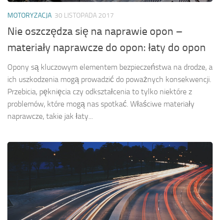
MOTORYZACJA
30 LISTOPADA 2017
Nie oszczędza się na naprawie opon –
materiały naprawcze do opon: łaty do opon
Opony są kluczowym elementem bezpieczeństwa na drodze, a
ich uszkodzenia mogą prowadzić do poważnych konsekwencji.
Przebicia, pęknięcia czy odkształcenia to tylko niektóre z
problemów, które mogą nas spotkać. Właściwe materiały
naprawcze, takie jak łaty...