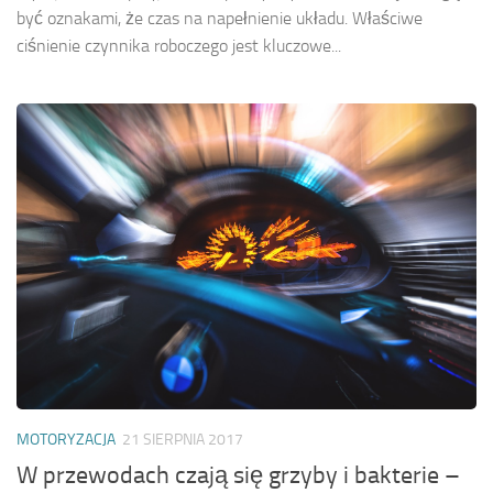
być oznakami, że czas na napełnienie układu. Właściwe
ciśnienie czynnika roboczego jest kluczowe...
MOTORYZACJA
21 SIERPNIA 2017
W przewodach czają się grzyby i bakterie –