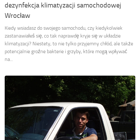
dezynfekcja klimatyzacji samochodowej
Wrocław
Kiedy wsiadasz do swojego samochodu, czy kiedykolwiek
zastanawiałeś się, co tak naprawdę kryje się w układzie
klimatyzacji? Niestety, to nie tylko przyjemny chłód, ale także
potencjalnie groźne bakterie i grzyby, które mogą wpływać
na...