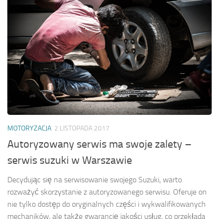
MOTORYZACJA
2 LISTOPADA 2017
Autoryzowany serwis ma swoje zalety –
serwis suzuki w Warszawie
Decydując się na serwisowanie swojego Suzuki, warto
rozważyć skorzystanie z autoryzowanego serwisu. Oferuje on
nie tylko dostęp do oryginalnych części i wykwalifikowanych
mechaników, ale także gwarancję jakości usług, co przekłada