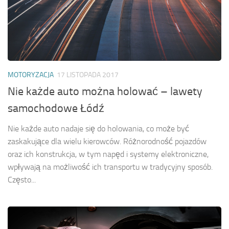
MOTORYZACJA
17 LISTOPADA 2017
Nie każde auto można holować – lawety
samochodowe Łódź
Nie każde auto nadaje się do holowania, co może być
zaskakujące dla wielu kierowców. Różnorodność pojazdów
oraz ich konstrukcja, w tym napęd i systemy elektroniczne,
wpływają na możliwość ich transportu w tradycyjny sposób.
Często...