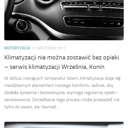
MOTORYZACJA
21 WRZEŚNIA 2017
Klimatyzacji nie można zostawić bez opieki
– serwis klimatyzacji Września, Konin
W obliczu rosnących temperatur latem, klimatyzacja staje się
nieodzownym elementem naszego komfortu. Jednak, aby
działała sprawnie i bezawaryjnie, wymaga regularnej opieki i
serwisowania. Zaniedbanie tego procesu może prowadzić nie
tylko do awarii, ale również...