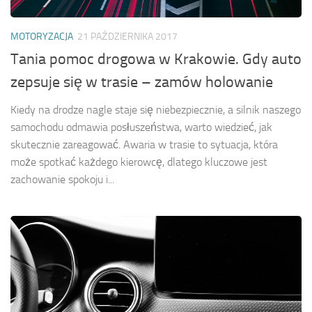
MOTORYZACJA
21 PAŹDZIERNIKA 2017
Tania pomoc drogowa w Krakowie. Gdy auto
zepsuje się w trasie – zamów holowanie
Kiedy na drodze nagle staje się niebezpiecznie, a silnik naszego
samochodu odmawia posłuszeństwa, warto wiedzieć, jak
skutecznie zareagować. Awaria w trasie to sytuacja, która
może spotkać każdego kierowcę, dlatego kluczowe jest
zachowanie spokoju i...