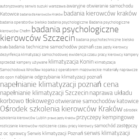
awaryjne otwieranie samochodu
autoryzowany serwis suzuki warszawa
badania kierowców kraków
Katowice
badania dla kierowców Kraków
badania operatorów bielsko
badania psychologiczne
Badania psychologiczne
badania psychologiczne
kierowców Chełm
kierowców Szczecin
badania psychotechniczne bielsko
badania techniczne samochodów poznań
biała
czas jazdy kierowcy
dezynfekcja klimatyzacji samochodowej
ewidencja czasu pracy kierowcy
kampery
klimatyzacja Konin
sprzedaż
kampery używane
klimatyzacja
Samochodowa Wrocław
koparka z operatorem mazowieckie
materiały naprawcze
nabijanie odgrzybianie klimatyzacji poznań
do opon
napełnianie klimatyzacji poznań cena
napełnianie klimatyzacji Szczecin
naprawa układu
korbowo tłokowego
otwieranie samochodów katowice
Ośrodek szkolenia kierowców Kraków
ośrodek
przyczepy kempingowe
szkolenia kierowców Lublin
prawo jazdy Kraków
samochód zastępczy
rozliczanie kierowców
rozliczenie czasu pracy kierowcy
serwis klimatyzacji
z oc sprawcy
Serwis klimatyzacji Poznań