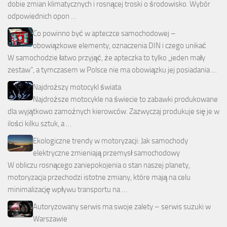
dobie zmian klimatycznych i rosnącej troski o środowisko. Wybór
odpowiednich opon …
Co powinno być w apteczce samochodowej –
obowiązkowe elementy, oznaczenia DIN i czego unikać
W samochodzie łatwo przyjąć, że apteczka to tylko „jeden mały
zestaw”, a tymczasem w Polsce nie ma obowiązku jej posiadania …
Najdroższy motocykl świata
Najdroższe motocykle na świecie to zabawki produkowane
dla wyjątkowo zamożnych kierowców. Zazwyczaj produkuje się je w
ilości kilku sztuk, a …
Ekologiczne trendy w motoryzacji: Jak samochody
elektryczne zmieniają przemysł samochodowy
W obliczu rosnącego zaniepokojenia o stan naszej planety,
motoryzacja przechodzi istotne zmiany, które mają na celu
minimalizację wpływu transportu na …
Autoryzowany serwis ma swoje zalety – serwis suzuki w
Warszawie