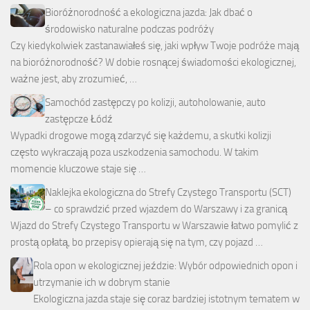
Bioróżnorodność a ekologiczna jazda: Jak dbać o
środowisko naturalne podczas podróży
Czy kiedykolwiek zastanawiałeś się, jaki wpływ Twoje podróże mają
na bioróżnorodność? W dobie rosnącej świadomości ekologicznej,
ważne jest, aby zrozumieć, …
Samochód zastępczy po kolizji, autoholowanie, auto
zastępcze Łódź
Wypadki drogowe mogą zdarzyć się każdemu, a skutki kolizji
często wykraczają poza uszkodzenia samochodu. W takim
momencie kluczowe staje się …
Naklejka ekologiczna do Strefy Czystego Transportu (SCT)
– co sprawdzić przed wjazdem do Warszawy i za granicą
Wjazd do Strefy Czystego Transportu w Warszawie łatwo pomylić z
prostą opłatą, bo przepisy opierają się na tym, czy pojazd …
Rola opon w ekologicznej jeździe: Wybór odpowiednich opon i
utrzymanie ich w dobrym stanie
Ekologiczna jazda staje się coraz bardziej istotnym tematem w