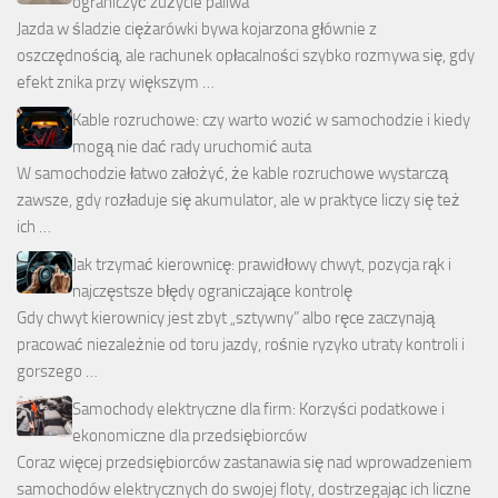
ograniczyć zużycie paliwa
Jazda w śladzie ciężarówki bywa kojarzona głównie z
oszczędnością, ale rachunek opłacalności szybko rozmywa się, gdy
efekt znika przy większym …
Kable rozruchowe: czy warto wozić w samochodzie i kiedy
mogą nie dać rady uruchomić auta
W samochodzie łatwo założyć, że kable rozruchowe wystarczą
zawsze, gdy rozładuje się akumulator, ale w praktyce liczy się też
ich …
Jak trzymać kierownicę: prawidłowy chwyt, pozycja rąk i
najczęstsze błędy ograniczające kontrolę
Gdy chwyt kierownicy jest zbyt „sztywny” albo ręce zaczynają
pracować niezależnie od toru jazdy, rośnie ryzyko utraty kontroli i
gorszego …
Samochody elektryczne dla firm: Korzyści podatkowe i
ekonomiczne dla przedsiębiorców
Coraz więcej przedsiębiorców zastanawia się nad wprowadzeniem
samochodów elektrycznych do swojej floty, dostrzegając ich liczne