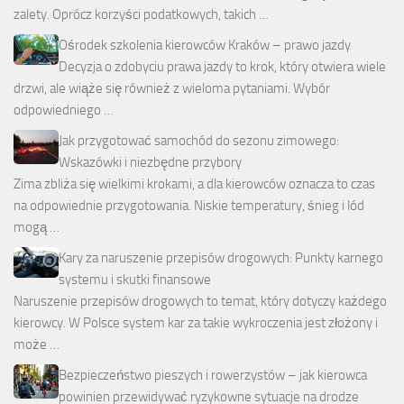
zalety. Oprócz korzyści podatkowych, takich …
Ośrodek szkolenia kierowców Kraków – prawo jazdy
Decyzja o zdobyciu prawa jazdy to krok, który otwiera wiele
drzwi, ale wiąże się również z wieloma pytaniami. Wybór
odpowiedniego …
Jak przygotować samochód do sezonu zimowego:
Wskazówki i niezbędne przybory
Zima zbliża się wielkimi krokami, a dla kierowców oznacza to czas
na odpowiednie przygotowania. Niskie temperatury, śnieg i lód
mogą …
Kary za naruszenie przepisów drogowych: Punkty karnego
systemu i skutki finansowe
Naruszenie przepisów drogowych to temat, który dotyczy każdego
kierowcy. W Polsce system kar za takie wykroczenia jest złożony i
może …
Bezpieczeństwo pieszych i rowerzystów – jak kierowca
powinien przewidywać ryzykowne sytuacje na drodze