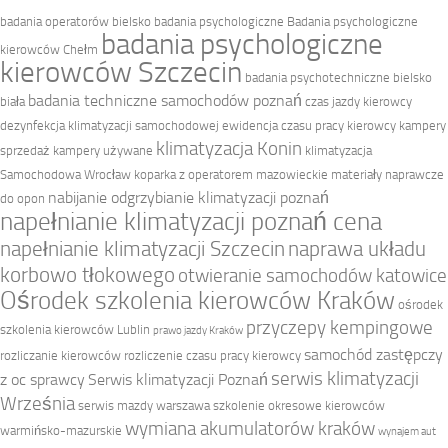
badania operatorów bielsko
badania psychologiczne
Badania psychologiczne
badania psychologiczne
kierowców Chełm
kierowców Szczecin
badania psychotechniczne bielsko
badania techniczne samochodów poznań
biała
czas jazdy kierowcy
dezynfekcja klimatyzacji samochodowej
ewidencja czasu pracy kierowcy
kampery
klimatyzacja Konin
sprzedaż
kampery używane
klimatyzacja
Samochodowa Wrocław
koparka z operatorem mazowieckie
materiały naprawcze
nabijanie odgrzybianie klimatyzacji poznań
do opon
napełnianie klimatyzacji poznań cena
napełnianie klimatyzacji Szczecin
naprawa układu
korbowo tłokowego
otwieranie samochodów katowice
Ośrodek szkolenia kierowców Kraków
ośrodek
przyczepy kempingowe
szkolenia kierowców Lublin
prawo jazdy Kraków
samochód zastępczy
rozliczanie kierowców
rozliczenie czasu pracy kierowcy
serwis klimatyzacji
z oc sprawcy
Serwis klimatyzacji Poznań
Września
serwis mazdy warszawa
szkolenie okresowe kierowców
wymiana akumulatorów kraków
warmińsko-mazurskie
wynajem aut