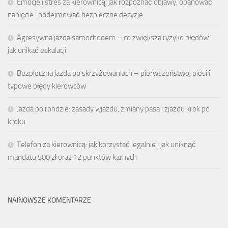
Emocje i stres za kierownicą: jak rozpoznać objawy, opanować
napięcie i podejmować bezpieczne decyzje
Agresywna jazda samochodem – co zwiększa ryzyko błędów i
jak unikać eskalacji
Bezpieczna jazda po skrzyżowaniach – pierwszeństwo, piesi i
typowe błędy kierowców
Jazda po rondzie: zasady wjazdu, zmiany pasa i zjazdu krok po
kroku
Telefon za kierownicą: jak korzystać legalnie i jak uniknąć
mandatu 500 zł oraz 12 punktów karnych
NAJNOWSZE KOMENTARZE