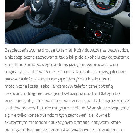
Bezpieczeństwo na drodze to temat, który dotyczy nas wszystkich,
a niebezpieczne zachowania, takie jak picie alkoholu czy korzystanie
z telefonu komórkowego podczas jazdy, mogą prowadzić do
tragicznych skutków. Wiele osób nie zdaje sobie sprawy, jak nawet
niewielkie ilości alkoholu mogą wpłynąć na ich zdolności
motoryczne i czas reakcji, a rozmowy telefoniczne potrafią
całkowicie odciągnąć uwagę od sytuacji na drodze. Dlatego tak
ważne jest, aby edukować kierowców na temat tych zagrożeń oraz
skutków prawnych, które mogą ich spotkać. W artykule przyjrzymy
się nie tylko konsekwencjom tych zachowań, ale również
skutecznym metodom edukacyjnym oraz alternatywom, które
pomogą unikać niebezpieczeństw związanych z prowadzeniem