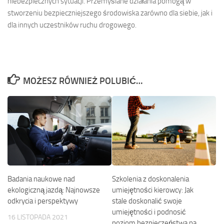
niebezpiecznych sytuacji. Przemyślane działania pomogą w
stworzeniu bezpieczniejszego środowiska zarówno dla siebie, jak i
dla innych uczestników ruchu drogowego.
MOŻESZ RÓWNIEŻ POLUBIĆ…
Szkolenia z doskonalenia
Badania naukowe nad
umiejętności kierowcy: Jak
ekologiczną jazdą: Najnowsze
stale doskonalić swoje
odkrycia i perspektywy
umiejętności i podnosić
16 LISTOPADA 2021
poziom bezpieczeństwa na