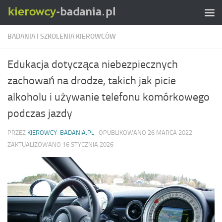
Skip to content
BADANIA I SZKOLENIA KIEROWCÓW
Edukacja dotycząca niebezpiecznych
zachowań na drodze, takich jak picie
alkoholu i używanie telefonu komórkowego
podczas jazdy
PRZEZ
KIEROWCY-BADANIA.PL
· OPUBLIKOWANO
26 MARCA 2022
·
ZAKTUALIZOWANO
16 STYCZNIA 2026