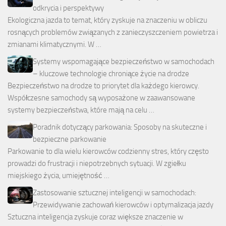
odkrycia i perspektywy
Ekologiczna jazda to temat, który zyskuje na znaczeniu w obliczu
rosnących problemów związanych z zanieczyszczeniem powietrza i
zmianami klimatycznymi. W …
Systemy wspomagające bezpieczeństwo w samochodach
– kluczowe technologie chroniące życie na drodze
Bezpieczeństwo na drodze to priorytet dla każdego kierowcy.
Współczesne samochody są wyposażone w zaawansowane
systemy bezpieczeństwa, które mają na celu …
Poradnik dotyczący parkowania: Sposoby na skuteczne i
bezpieczne parkowanie
Parkowanie to dla wielu kierowców codzienny stres, który często
prowadzi do frustracji i niepotrzebnych sytuacji. W zgiełku
miejskiego życia, umiejętność …
Zastosowanie sztucznej inteligencji w samochodach:
Przewidywanie zachowań kierowców i optymalizacja jazdy
Sztuczna inteligencja zyskuje coraz większe znaczenie w