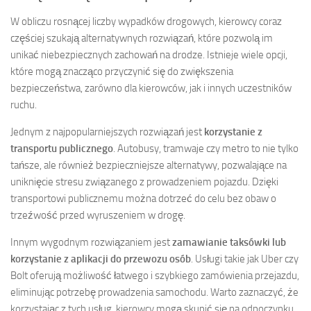
W obliczu rosnącej liczby wypadków drogowych, kierowcy coraz
częściej szukają alternatywnych rozwiązań, które pozwolą im
unikać niebezpiecznych zachowań na drodze. Istnieje wiele opcji,
które mogą znacząco przyczynić się do zwiększenia
bezpieczeństwa, zarówno dla kierowców, jak i innych uczestników
ruchu.
Jednym z najpopularniejszych rozwiązań jest
korzystanie z
transportu publicznego
. Autobusy, tramwaje czy metro to nie tylko
tańsze, ale również bezpieczniejsze alternatywy, pozwalające na
uniknięcie stresu związanego z prowadzeniem pojazdu. Dzięki
transportowi publicznemu można dotrzeć do celu bez obaw o
trzeźwość przed wyruszeniem w drogę.
Innym wygodnym rozwiązaniem jest
zamawianie taksówki lub
korzystanie z aplikacji do przewozu osób
. Usługi takie jak Uber czy
Bolt oferują możliwość łatwego i szybkiego zamówienia przejazdu,
eliminując potrzebę prowadzenia samochodu. Warto zaznaczyć, że
korzystając z tych usług, kierowcy mogą skupić się na odpoczynku