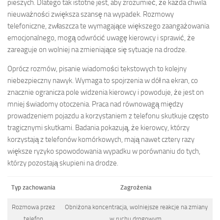
pieszych. Dlatego tak istotne jest, aby zrozumieć, że każda chwila
nieuważności zwiększa szansę na wypadek. Rozmowy
telefoniczne, zwłaszcza te wymagające większego zaangażowania
emocjonalnego, mogą odwrócić uwagę kierowcy i sprawić, że
zareaguje on wolniej na zmieniające się sytuacje na drodze.
Oprócz rozmów, pisanie wiadomości tekstowych to kolejny
niebezpieczny nawyk. Wymaga to spojrzenia w dół na ekran, co
znacznie ogranicza pole widzenia kierowcy i powoduje, że jest on
mniej świadomy otoczenia. Praca nad równowagą między
prowadzeniem pojazdu a korzystaniem z telefonu skutkuje często
tragicznymi skutkami. Badania pokazują, że kierowcy, którzy
korzystają z telefonów komórkowych, mają nawet cztery razy
większe ryzyko spowodowania wypadku w porównaniu do tych,
którzy pozostają skupieni na drodze.
Typ zachowania
Zagrożenia
Rozmowa przez
Obniżona koncentracja, wolniejsze reakcje na zmiany
telefon
w ruchu drogowym.