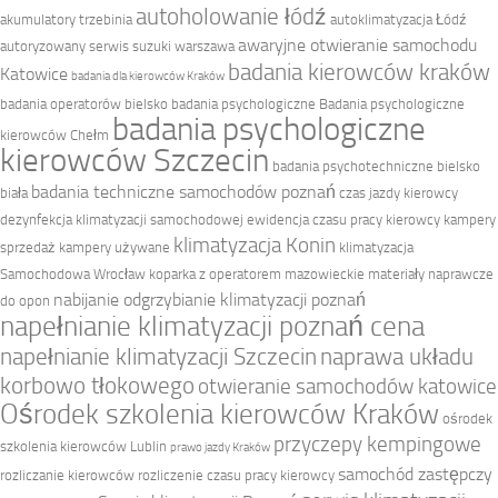
autoholowanie łódź
akumulatory trzebinia
autoklimatyzacja Łódź
awaryjne otwieranie samochodu
autoryzowany serwis suzuki warszawa
badania kierowców kraków
Katowice
badania dla kierowców Kraków
badania operatorów bielsko
badania psychologiczne
Badania psychologiczne
badania psychologiczne
kierowców Chełm
kierowców Szczecin
badania psychotechniczne bielsko
badania techniczne samochodów poznań
biała
czas jazdy kierowcy
dezynfekcja klimatyzacji samochodowej
ewidencja czasu pracy kierowcy
kampery
klimatyzacja Konin
sprzedaż
kampery używane
klimatyzacja
Samochodowa Wrocław
koparka z operatorem mazowieckie
materiały naprawcze
nabijanie odgrzybianie klimatyzacji poznań
do opon
napełnianie klimatyzacji poznań cena
napełnianie klimatyzacji Szczecin
naprawa układu
korbowo tłokowego
otwieranie samochodów katowice
Ośrodek szkolenia kierowców Kraków
ośrodek
przyczepy kempingowe
szkolenia kierowców Lublin
prawo jazdy Kraków
samochód zastępczy
rozliczanie kierowców
rozliczenie czasu pracy kierowcy