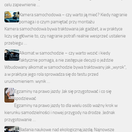
celu zapewnienie …
Kamera samochodowa – czy warto ją mieć? Kiedy nagranie
pomaga i o czym pamiętać przy montażu
Kamera samochodowa bywa traktowana jak gadżet, a w praktyce
liczy się głównie to, czy nagranie potrafi realnie wesprzeć ustalenie
przebiegu …
Alkomat w samochodzie – czy warto wozić i kiedy
faktycznie pomaga, a nie zastępuje decyzji o jeździe
Wbudowany alkomat w samochodzie bywa traktowany jak „wyrok”,
a w praktyce jego rola sprowadza się do testu przed
uruchomieniem: wynik …
Egzaminy na prawo jazdy: Jak się przygotować i co się
spodziewać
Egzaminy na prawo jazdy to dla wielu osób ważny krok w
kierunku samodzielności i nowej przygody na drodze. Jednak
przygotowanie …
Badania naukowe nad ekologiczną jazdą: Najnowsze