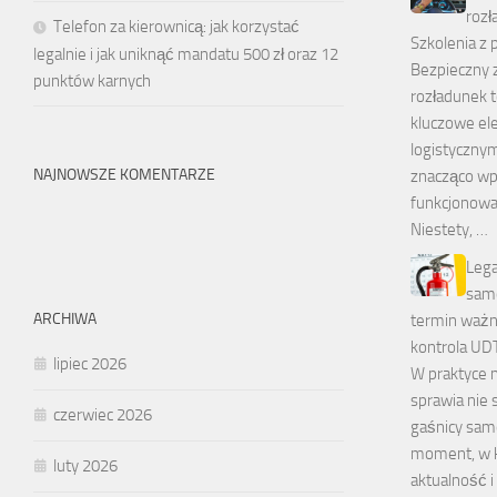
rozł
Telefon za kierownicą: jak korzystać
Szkolenia z 
legalnie i jak uniknąć mandatu 500 zł oraz 12
Bezpieczny z
punktów karnych
rozładunek 
kluczowe el
logistyczny
NAJNOWSZE KOMENTARZE
znacząco wp
funkcjonowan
Niestety, …
Lega
sam
ARCHIWA
termin ważno
kontrola UD
lipiec 2026
W praktyce 
sprawia nie 
czerwiec 2026
gaśnicy sam
moment, w k
luty 2026
aktualność i