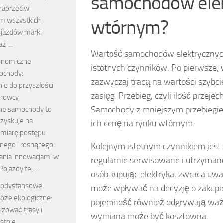
samochodów elek
naprzeciw
m wszystkich
wtórnym?
pojazdów marki
az …
Wartość samochodów elektrycznych 
onomiczne
istotnych czynników. Po pierwsze,
ochody:
zazwyczaj tracą na wartości szybcie
e do przyszłości
zasięg. Przebieg, czyli ilość prze
erowcy
Samochody z mniejszym przebiegiem
ne samochody to
 zyskuje na
ich cenę na rynku wtórnym.
 miarę postępu
znego i rosnącego
Kolejnym istotnym czynnikiem jest
ania innowacjami w
regularnie serwisowane i utrzyman
 Pojazdy te, …
osób kupując elektryka, zwraca uw
godystansowe
może wpływać na decyzję o zakupie. 
óże ekologiczne:
pojemność również odgrywają ważną 
izować trasy i
wymiana może być kosztowna.
stoje