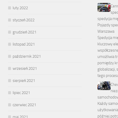
Cenn
luty 2022
spec
spedycja mi
styczeń 2022
Pojazdy spec
Warszawa
grudzień 2021
Spedycja mi
kluczowy el
listopad 2021
współczesne
październik 2021
umożliwia t
pomiędzy kr
wrzesień 2021
globalizacji,
tego proces
sierpień 2021
Chev
niez
lipiec 2021
samochodo
Każdy samoc
czerwiec 2021
użytkowania
później pot
maj 2021