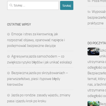
Poza mot
Szukaj:
Wyposaże
bezpieczeńs
praktyczne
OSTATNIE WPISY
Emocje i stres za kierownicą: jak
rozpoznać objawy, opanować napięcie i
DO POCZYTA
podejmować bezpieczne decyzje
Szko
unika
Agresywna jazda samochodem – co
utrzymania 
zwiększa ryzyko błędów i jak unikać eskalacji
odległości o
Bezpieczna jazda po skrzyżowaniach –
Bezpieczeńs
temat, który
pierwszeństwo, piesi i typowe błędy
nas, a technik
kierowców
utrzymania 
Jazda po rondzie: zasady wjazdu, zmiany
odległości o
pasa i zjazdu krok po kroku
Bezp