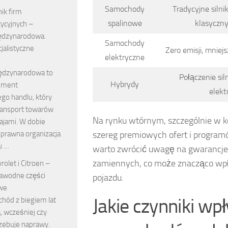
Samochody
Tradycyjne silni
ik firm
spalinowe
klasyczn
ycyjnych –
ędzynarodowa.
Samochody
jalistyczne
Zero emisji, mniej
elektryczne
ędzynarodowa to
Połączenie sil
Hybrydy
ement
elekt
go handlu, który
ransport towarów
Na rynku wtórnym, szczególnie w k
ajami. W dobie
 sprawna organizacja
szereg premiowych ofert i program
u …
warto zwrócić uwagę na gwarancje
zamiennych, co może znacząco wpł
rolet i Citroen –
awodne części
pojazdu.
we
Jakie czynniki w
hód z biegiem lat
, wcześniej czy
rzebuje naprawy.