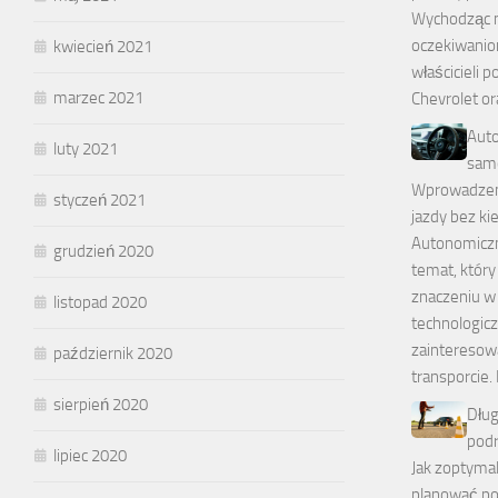
Wychodząc 
oczekiwanio
kwiecień 2021
właścicieli 
marzec 2021
Chevrolet or
Aut
luty 2021
sam
Wprowadzeni
styczeń 2021
jazdy bez ki
Autonomicz
grudzień 2020
temat, który
znaczeniu w
listopad 2020
technologic
zainteresow
październik 2020
transporcie.
sierpień 2020
Dłu
podr
lipiec 2020
Jak zoptymal
planować po