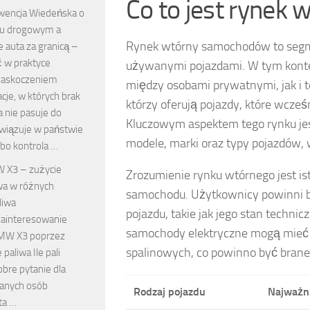
Co to jest rynek
wencja Wiedeńska o
hu drogowym a
Rynek wtórny samochodów to segme
 auta za granicą –
ć w praktyce
używanymi pojazdami. W tym kont
zaskoczeniem
między osobami prywatnymi, jak i
cje, w których brak
którzy oferują pojazdy, które wcześ
 nie pasuje do
Kluczowym aspektem tego rynku je
owiązuje w państwie
modele, marki oraz typy pojazdów,
bo kontrola …
 X3 – zużycie
Zrozumienie rynku wtórnego jest is
wa w różnych
samochodu. Użytkownicy powinni b
liwa
pojazdu, takie jak jego stan technic
zainteresowanie
samochody elektryczne mogą mieć i
MW X3 poprzez
spalinowych, co powinno być brane
 paliwa Ile pali
re pytanie dla
anych osób
Rodzaj pojazdu
Najważni
ta …