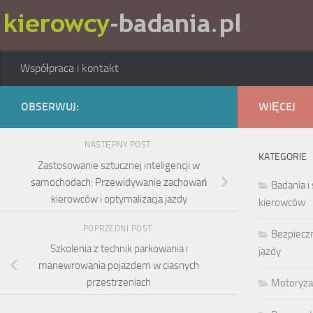
Skip to content
Współpraca i kontakt
OBSERWUJ:
WIĘCEJ
NASTĘPNY POST
KATEGORIE
Zastosowanie sztucznej inteligencji w
samochodach: Przewidywanie zachowań
Badania i
kierowców i optymalizacja jazdy
kierowców
POPRZEDNI POST
Bezpieczn
Szkolenia z technik parkowania i
jazdy
manewrowania pojazdem w ciasnych
przestrzeniach
Motoryza