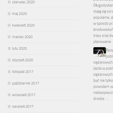
czerwiec 2020
Długodysta
stają się cor
maj 2020
popularne, 
w sposób prz
kwiecień 2020
środowiska?
trasy oraz 
marzec 2020
planowanie 
luty 2020
Bezp
pobl
styczeń 2020
ciężarowych
Jazda w pob
listopad 2017
ciężarowych
być nie tylk
październik 2017
powodem wi
niebezpieczn
wrzesień 2017
drodze. …
sierpień 2017