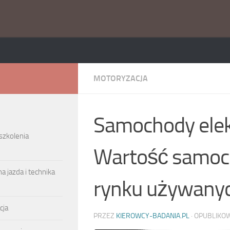
MOTORYZACJA
Samochody elek
 szkolenia
Wartość samoc
a jazda i technika
rynku używany
cja
PRZEZ
KIEROWCY-BADANIA.PL
· OPUBLIK