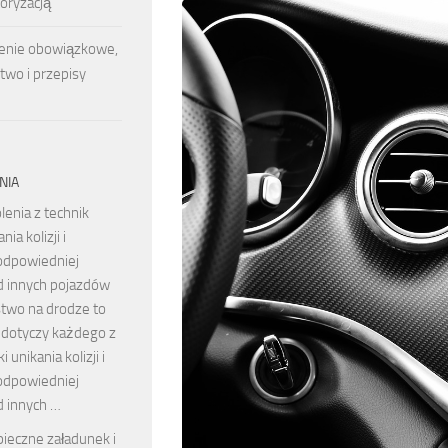
oryzacją
nie obowiązkowe,
two i przepisy
NIA
lenia z technik
nia kolizji i
odpowiedniej
d innych pojazdów
two na drodze to
 dotyczy każdego z
i unikania kolizji i
odpowiedniej
d innych …
ieczne załadunek i