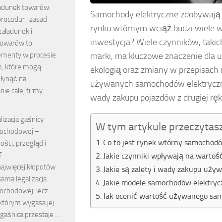
adunek towarów:
Samochody elektryczne zdobywają c
procedur i zasad
rynku wtórnym wciąż budzi wiele wą
aładunek i
inwestycja? Wiele czynników, takic
towarów to
marki, ma kluczowe znaczenie dla 
ementy w procesie
m, które mogą
ekologią oraz zmiany w przepisach
łynąć na
używanych samochodów elektrycznyc
ie całej firmy.
wady zakupu pojazdów z drugiej ręk
lizacja gaśnicy
W tym artykule przeczytas
ochodowej –
Co to jest rynek wtórny samochod
ści, przegląd i
T
Jakie czynniki wpływają na warto
najwięcej kłopotów
Jakie są zalety i wady zakupu uż
sama legalizacja
Jakie modele samochodów elektryc
ochodowej, lecz
Jak ocenić wartość używanego sa
tórym wygasa jej
 gaśnica przestaje …