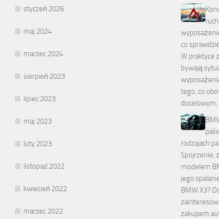
styczeń 2026
Kon
ruc
maj 2024
wyposażenie
co sprawdzi
marzec 2024
W praktyce 
bywają sytua
sierpień 2023
wyposażenia
tego, co ob
lipiec 2023
docelowym, 
BMW
maj 2023
pali
rodzajach pa
luty 2023
Spojrzenie, 
listopad 2022
modelem B
jego spalanie
kwiecień 2022
BMW X3? Dob
zainteresow
marzec 2022
zakupem au