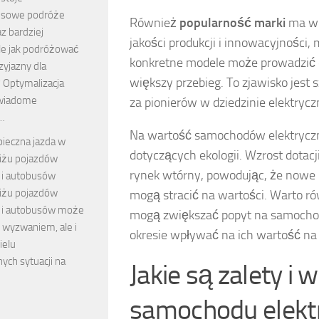
nsowe podróże
Również
popularność marki
ma wp
az bardziej
jakości produkcji i innowacyjności
ale jak podróżować
konkretne modele może prowadzić d
yjazny dla
większy przebieg. To zjawisko jes
 Optymalizacja
świadome
za pionierów w dziedzinie elektryczn
…
Na wartość samochodów elektryczn
ieczna jazda w
dotyczących ekologii. Wzrost dota
iżu pojazdów
rynek wtórny, powodując, że nowe m
 i autobusów
liżu pojazdów
mogą stracić na wartości. Warto r
 i autobusów może
mogą zwiększać popyt na samochod
o wyzwaniem, ale i
okresie wpływać na ich wartość na
elu
ych sytuacji na
Jakie są zalety 
samochodu elekt