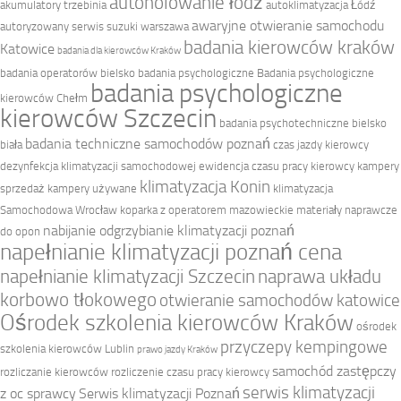
autoholowanie łódź
akumulatory trzebinia
autoklimatyzacja Łódź
awaryjne otwieranie samochodu
autoryzowany serwis suzuki warszawa
badania kierowców kraków
Katowice
badania dla kierowców Kraków
badania operatorów bielsko
badania psychologiczne
Badania psychologiczne
badania psychologiczne
kierowców Chełm
kierowców Szczecin
badania psychotechniczne bielsko
badania techniczne samochodów poznań
biała
czas jazdy kierowcy
dezynfekcja klimatyzacji samochodowej
ewidencja czasu pracy kierowcy
kampery
klimatyzacja Konin
sprzedaż
kampery używane
klimatyzacja
Samochodowa Wrocław
koparka z operatorem mazowieckie
materiały naprawcze
nabijanie odgrzybianie klimatyzacji poznań
do opon
napełnianie klimatyzacji poznań cena
napełnianie klimatyzacji Szczecin
naprawa układu
korbowo tłokowego
otwieranie samochodów katowice
Ośrodek szkolenia kierowców Kraków
ośrodek
przyczepy kempingowe
szkolenia kierowców Lublin
prawo jazdy Kraków
samochód zastępczy
rozliczanie kierowców
rozliczenie czasu pracy kierowcy
serwis klimatyzacji
z oc sprawcy
Serwis klimatyzacji Poznań