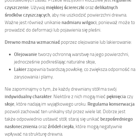
podstawowych zasad. Przede wszystkim kluczowe jest
regularne
czyszczenie
. Używaj
miękkiej ściereczki
oraz
delikatnych
środków czyszczących
, aby nie uszkodzić powierzchni drewna.
Ważne jest również unikanie
nadmiaru wilgoci
, ponieważ może to
prowadzić do deformacji lub pojawienia się pleśni.
Drewno można wzmacniać
poprzez olejowanie lub lakierowanie:
Olejowanie
tworzy ochronną warstwę na jego powierzchni,
jednocześnie podkreślając naturalne słoje,
Lakier
zapewnia twardszą powłokę, co zwiększa odporność na
zarysowania i plamy.
Nie zapominajmy o tym, że każdy drewniany stół ma swój
indywidualny charakter
. Niektóre z nich mogą mieć
pęknięcia
czy
słoje
, które nadają im wyjątkowego uroku.
Regularna konserwacja
pozwoli zachować ten unikalny styl przez wiele lat. Dobrze jest
także odpowiednio ustawić stół; staraj się unikać
bezpośredniego
nasłonecznienia
oraz
źródeł ciepła
, które mogą negatywnie
wpływać na strukturę drewna.