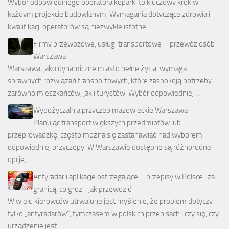
Wybór odpowiedniego operatora koparki to kluczowy krok w
każdym projekcie budowlanym. Wymagania dotyczące zdrowia i
kwalifikacji operatorów są niezwykle istotne, …
Firmy przewozowe, usługi transportowe – przewóz osób
Warszawa
Warszawa, jako dynamiczne miasto pełne życia, wymaga
sprawnych rozwiązań transportowych, które zaspokoją potrzeby
zarówno mieszkańców, jak i turystów. Wybór odpowiedniej …
Wypożyczalnia przyczep mazowieckie Warszawa
Planując transport większych przedmiotów lub
przeprowadzkę, często można się zastanawiać nad wyborem
odpowiedniej przyczepy. W Warszawie dostępne są różnorodne
opcje, …
Antyradar i aplikacje ostrzegające – przepisy w Polsce i za
granicą: co grozi i jak przewozić
W wielu kierowców utrwalone jest myślenie, że problem dotyczy
tylko „antyradarów”, tymczasem w polskich przepisach liczy się, czy
urządzenie jest …