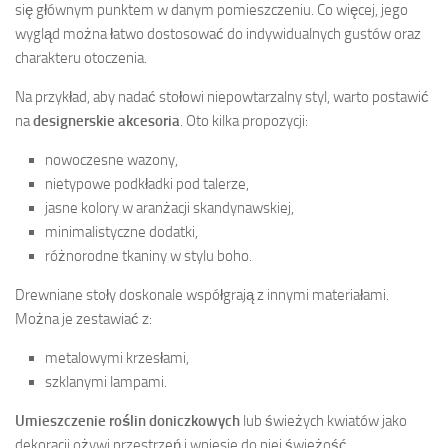
się głównym punktem w danym pomieszczeniu. Co więcej, jego
wygląd można łatwo dostosować do indywidualnych gustów oraz
charakteru otoczenia.
Na przykład, aby nadać stołowi niepowtarzalny styl, warto postawić
na
designerskie akcesoria
. Oto kilka propozycji:
nowoczesne wazony,
nietypowe podkładki pod talerze,
jasne kolory w aranżacji skandynawskiej,
minimalistyczne dodatki,
różnorodne tkaniny w stylu boho.
Drewniane stoły doskonale współgrają z innymi materiałami.
Można je zestawiać z:
metalowymi krzesłami,
szklanymi lampami.
Umieszczenie roślin doniczkowych
lub świeżych kwiatów jako
dekoracji ożywi przestrzeń i wniesie do niej świeżość.