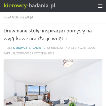
Skip to content
POZA MOTORYZACJĄ
Drewniane stoły: inspiracje i pomysły na
wyjątkowe aranżacje wnętrz
PRZEZ
KIEROWCY-BADANIA.PL
· OPUBLIKOWANO
23 STYCZNIA 2026
·
ZAKTUALIZOWANO
27 STYCZNIA 2026