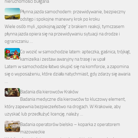
nieruchomości bułgaria
Płynna jazda samochodem: przewidywanie, bezpieczny
odstęp i spokojne manewry krok po kroku
Wiele osób myli „spokojną jazdę” z brakiem reakcji, tymczasem
płynna jazda opiera się na przewidywaniu sytuacji na drodze i
ograniczaniu …
Co wozić w samochodzie latem: apteczka, gaśnica, trójkąt,
kamizelka i zestaw awaryjny na trasę i w upał
Latem w samochodzie łatwo skupić się na komforcie, a zapomina
się o wyposażeniu, które działa natychmiast, gdy zdarzy się awaria
…
Badania dla kierowców Kraków
Badania medyczne dla kierowców to kluczowy element,
który zapewnia bezpieczeństwo na drogach. W Krakowie, aby
uzyskać lub przedłużyć licencję, należy …
Badania operatorów bielsko – koparka z operatorem
mazowieckie