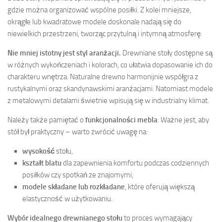
gdzie można organizować wspólne posiłki. Z kolei mniejsze,
okrągłe lub kwadratowe modele doskonale nadają się do
niewielkich przestrzeni, tworząc przytulną i intymną atmosferę.
Nie mniej istotny jest styl aranżacji.
Drewniane stoły dostępne są
w różnych wykończeniach i kolorach, co ułatwia dopasowanie ich do
charakteru wnętrza. Naturalne drewno harmonijnie współgra z
rustykalnymi oraz skandynawskimi aranżacjami. Natomiast modele
z metalowymi detalami świetnie wpisują się w industrialny klimat.
Należy także pamiętać o
funkcjonalności mebla
. Ważne jest, aby
stół był praktyczny – warto zwrócić uwagę na:
wysokość
stołu,
kształt blatu
dla zapewnienia komfortu podczas codziennych
posiłków czy spotkań ze znajomymi,
modele składane lub rozkładane
, które oferują większą
elastyczność w użytkowaniu.
Wybór idealnego drewnianego stołu
to proces wymagający