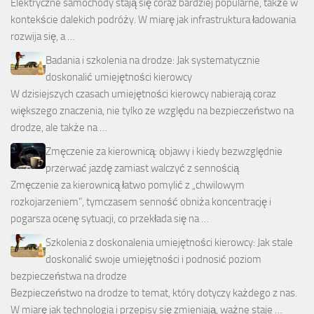
Elektryczne samochody stają się coraz bardziej popularne, także w
kontekście dalekich podróży. W miarę jak infrastruktura ładowania
rozwija się, a …
Badania i szkolenia na drodze: Jak systematycznie
doskonalić umiejętności kierowcy
W dzisiejszych czasach umiejętności kierowcy nabierają coraz
większego znaczenia, nie tylko ze względu na bezpieczeństwo na
drodze, ale także na …
Zmęczenie za kierownicą: objawy i kiedy bezwzględnie
przerwać jazdę zamiast walczyć z sennością
Zmęczenie za kierownicą łatwo pomylić z „chwilowym
rozkojarzeniem”, tymczasem senność obniża koncentrację i
pogarsza ocenę sytuacji, co przekłada się na …
Szkolenia z doskonalenia umiejętności kierowcy: Jak stale
doskonalić swoje umiejętności i podnosić poziom
bezpieczeństwa na drodze
Bezpieczeństwo na drodze to temat, który dotyczy każdego z nas.
W miarę jak technologia i przepisy się zmieniają, ważne staje …