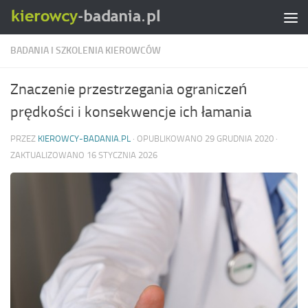
Skip to content
BADANIA I SZKOLENIA KIEROWCÓW
Znaczenie przestrzegania ograniczeń
prędkości i konsekwencje ich łamania
PRZEZ
KIEROWCY-BADANIA.PL
· OPUBLIKOWANO
29 GRUDNIA 2020
·
ZAKTUALIZOWANO
16 STYCZNIA 2026