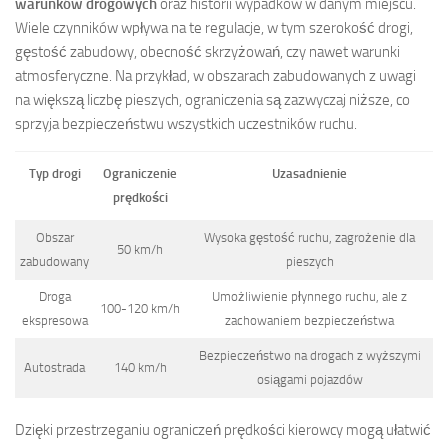
warunków drogowych
oraz historii wypadków w danym miejscu.
Wiele czynników wpływa na te regulacje, w tym szerokość drogi,
gęstość zabudowy, obecność skrzyżowań, czy nawet warunki
atmosferyczne. Na przykład, w obszarach zabudowanych z uwagi
na większą liczbę pieszych, ograniczenia są zazwyczaj niższe, co
sprzyja bezpieczeństwu wszystkich uczestników ruchu.
Typ drogi
Ograniczenie
Uzasadnienie
prędkości
Obszar
Wysoka gęstość ruchu, zagrożenie dla
50 km/h
zabudowany
pieszych
Droga
Umożliwienie płynnego ruchu, ale z
100-120 km/h
ekspresowa
zachowaniem bezpieczeństwa
Bezpieczeństwo na drogach z wyższymi
Autostrada
140 km/h
osiągami pojazdów
Dzięki przestrzeganiu ograniczeń prędkości kierowcy mogą ułatwić