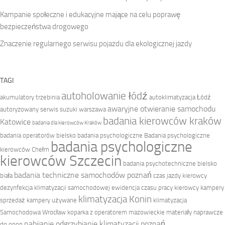
Kampanie społeczne i edukacyjne mające na celu poprawę
bezpieczeństwa drogowego
Znaczenie regularnego serwisu pojazdu dla ekologicznej jazdy
TAGI
autoholowanie łódź
akumulatory trzebinia
autoklimatyzacja Łódź
awaryjne otwieranie samochodu
autoryzowany serwis suzuki warszawa
badania kierowców kraków
Katowice
badania dla kierowców Kraków
badania operatorów bielsko
badania psychologiczne
Badania psychologiczne
badania psychologiczne
kierowców Chełm
kierowców Szczecin
badania psychotechniczne bielsko
badania techniczne samochodów poznań
biała
czas jazdy kierowcy
dezynfekcja klimatyzacji samochodowej
ewidencja czasu pracy kierowcy
kampery
klimatyzacja Konin
sprzedaż
kampery używane
klimatyzacja
Samochodowa Wrocław
koparka z operatorem mazowieckie
materiały naprawcze
nabijanie odgrzybianie klimatyzacji poznań
do opon