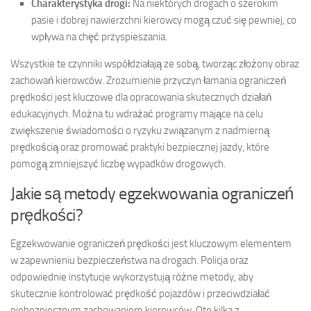
Charakterystyka drogi:
Na niektórych drogach o szerokim
pasie i dobrej nawierzchni kierowcy mogą czuć się pewniej, co
wpływa na chęć przyspieszania.
Wszystkie te czynniki współdziałają ze sobą, tworząc złożony obraz
zachowań kierowców. Zrozumienie przyczyn łamania ograniczeń
prędkości jest kluczowe dla opracowania skutecznych działań
edukacyjnych. Można tu wdrażać programy mające na celu
zwiększenie świadomości o ryzyku związanym z nadmierną
prędkością oraz promować praktyki bezpiecznej jazdy, które
pomogą zmniejszyć liczbę wypadków drogowych.
Jakie są metody egzekwowania ograniczeń
prędkości?
Egzekwowanie ograniczeń prędkości jest kluczowym elementem
w zapewnieniu bezpieczeństwa na drogach. Policja oraz
odpowiednie instytucje wykorzystują różne metody, aby
skutecznie kontrolować prędkość pojazdów i przeciwdziałać
niebezpiecznym zachowaniom kierowców. Oto kilka z