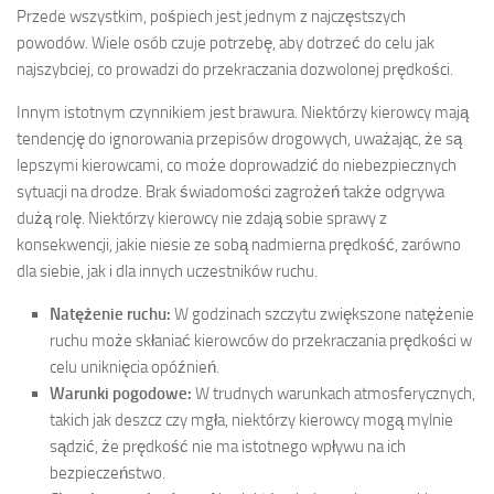
Przede wszystkim, pośpiech jest jednym z najczęstszych
powodów. Wiele osób czuje potrzebę, aby dotrzeć do celu jak
najszybciej, co prowadzi do przekraczania dozwolonej prędkości.
Innym istotnym czynnikiem jest brawura. Niektórzy kierowcy mają
tendencję do ignorowania przepisów drogowych, uważając, że są
lepszymi kierowcami, co może doprowadzić do niebezpiecznych
sytuacji na drodze. Brak świadomości zagrożeń także odgrywa
dużą rolę. Niektórzy kierowcy nie zdają sobie sprawy z
konsekwencji, jakie niesie ze sobą nadmierna prędkość, zarówno
dla siebie, jak i dla innych uczestników ruchu.
Natężenie ruchu:
W godzinach szczytu zwiększone natężenie
ruchu może skłaniać kierowców do przekraczania prędkości w
celu uniknięcia opóźnień.
Warunki pogodowe:
W trudnych warunkach atmosferycznych,
takich jak deszcz czy mgła, niektórzy kierowcy mogą mylnie
sądzić, że prędkość nie ma istotnego wpływu na ich
bezpieczeństwo.