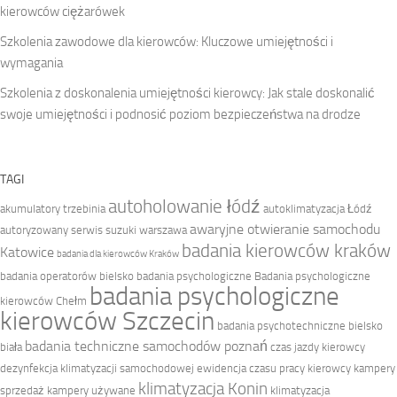
kierowców ciężarówek
Szkolenia zawodowe dla kierowców: Kluczowe umiejętności i
wymagania
Szkolenia z doskonalenia umiejętności kierowcy: Jak stale doskonalić
swoje umiejętności i podnosić poziom bezpieczeństwa na drodze
TAGI
autoholowanie łódź
akumulatory trzebinia
autoklimatyzacja Łódź
awaryjne otwieranie samochodu
autoryzowany serwis suzuki warszawa
badania kierowców kraków
Katowice
badania dla kierowców Kraków
badania operatorów bielsko
badania psychologiczne
Badania psychologiczne
badania psychologiczne
kierowców Chełm
kierowców Szczecin
badania psychotechniczne bielsko
badania techniczne samochodów poznań
biała
czas jazdy kierowcy
dezynfekcja klimatyzacji samochodowej
ewidencja czasu pracy kierowcy
kampery
klimatyzacja Konin
sprzedaż
kampery używane
klimatyzacja