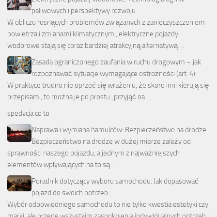
paliwowych i perspektywy rozwoju
W obliczu rosnących problemów związanych z zanieczyszczeniem
powietrza i zmianami klimatycznymi, elektryczne pojazdy
wodorowe stają się coraz bardziej atrakcyjną alternatywą …
Zasada ograniczonego zaufania w ruchu drogowym – jak
rozpoznawać sytuacje wymagające ostrożności (art. 4)
W praktyce trudno nie oprzeć się wrażeniu, że skoro inni kierują się
przepisami, to można je po prostu „przyjąć na …
spedycja co to
Naprawa i wymiana hamulców: Bezpieczeństwo na drodze
Bezpieczeństwo na drodze w dużej mierze zależy od
sprawności naszego pojazdu, a jednym z najważniejszych
elementów wpływających na to są …
Poradnik dotyczący wyboru samochodu: Jak dopasować
pojazd do swoich potrzeb
Wybór odpowiedniego samochodu to nie tylko kwestia estetyki czy
marki, ale przede wszystkim zaspokojenia indywidualnych potrzeb i