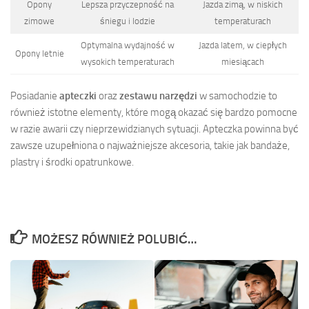
Opony
Lepsza przyczepność na
Jazda zimą, w niskich
zimowe
śniegu i lodzie
temperaturach
Optymalna wydajność w
Jazda latem, w ciepłych
Opony letnie
wysokich temperaturach
miesiącach
Posiadanie
apteczki
oraz
zestawu narzędzi
w samochodzie to
również istotne elementy, które mogą okazać się bardzo pomocne
w razie awarii czy nieprzewidzianych sytuacji. Apteczka powinna być
zawsze uzupełniona o najważniejsze akcesoria, takie jak bandaże,
plastry i środki opatrunkowe.
MOŻESZ RÓWNIEŻ POLUBIĆ…