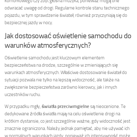
komórkowego czy zbyt głośna muzyka, ponieważ mogą one
odwracać uwagę od drogi. Regularne kontrole stanu technicznego
pojazdu, w tym sprawdzenie świateł, również przyczyniają się do
bezpiecznej jazdy w nocy.
Jak dostosować oświetlenie samochodu do
warunków atmosferycznych?
Oświetlenie samochodu jest kluczowym elementem
bezpieczeństwa na drodze, szczególnie w zmieniających się
warunkach atmosferycznych. Właściwe dostosowanie świateł do
sytuacji pozwala nie tylko na lepszą widoczność, ale także na
zwiększenie bezpieczeństwa zarówno kierowcy, jak i innych
uczestników ruchu.
W przypadku mgły,
światła przeciwmgielne
są nieocenione. Te
dedykowane źródła światła mają na celu oświetlenie drogi na
krótkim dystansie, co jest szczególnie ważne, gdy widoczność jest
znacznie ograniczona. Należy jednak pamiętać, aby nie używać ich
w normalnych warunkach jazdy, ponieważ ich intensywność może