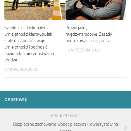
Szkolenia z doskonalenia
Prawo jazdy
umiejętności kierowcy: Jak
międzynarodowe: Zasady
stale doskonalić swoje
podróżowania za granicą
umiejętności i podnosić
18 WRZEŚNIA 2021
poziom bezpieczeństwa na
drodze
27 KWIETNIA 2020
OBSERWUJ:
NASTĘPNY POST
Bezpieczne zachowanie wobec pieszych i rowerzystów na