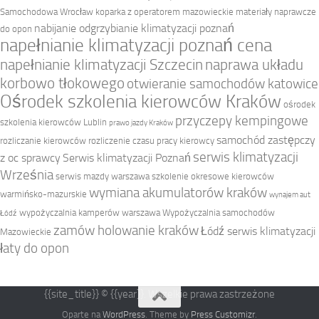
Samochodowa Wrocław
koparka z operatorem mazowieckie
materiały naprawcze
nabijanie odgrzybianie klimatyzacji poznań
do opon
napełnianie klimatyzacji poznań cena
napełnianie klimatyzacji Szczecin
naprawa układu
korbowo tłokowego
otwieranie samochodów katowice
Ośrodek szkolenia kierowców Kraków
ośrodek
przyczepy kempingowe
szkolenia kierowców Lublin
prawo jazdy Kraków
samochód zastępczy
rozliczanie kierowców
rozliczenie czasu pracy kierowcy
serwis klimatyzacji
z oc sprawcy
Serwis klimatyzacji Poznań
Września
serwis mazdy warszawa
szkolenie okresowe kierowców
wymiana akumulatorów kraków
warmińsko-mazurskie
wynajem aut
wypożyczalnia kamperów warszawa
Wypożyczalnia samochodów
Łódź
zamów holowanie kraków
Łódź serwis klimatyzacji
Mazowieckie
łaty do opon
{{site_title}} © {{year}}. Wszelkie prawa zastrzeżone
Oparte na
WordPress
. Theme by
Press Customizr
.