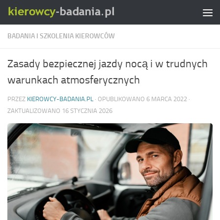
Skip to content
BADANIA I SZKOLENIA KIEROWCÓW
Zasady bezpiecznej jazdy nocą i w trudnych
warunkach atmosferycznych
PRZEZ
KIEROWCY-BADANIA.PL
· OPUBLIKOWANO
6 MARCA 2022
·
ZAKTUALIZOWANO
16 STYCZNIA 2026