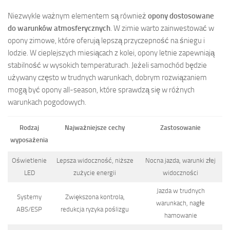
Niezwykle ważnym elementem są również
opony dostosowane
do warunków atmosferycznych
. W zimie warto zainwestować w
opony zimowe, które oferują lepszą przyczepność na śniegu i
lodzie. W cieplejszych miesiącach z kolei, opony letnie zapewniają
stabilność w wysokich temperaturach. Jeżeli samochód będzie
używany często w trudnych warunkach, dobrym rozwiązaniem
mogą być opony all-season, które sprawdzą się w różnych
warunkach pogodowych.
Rodzaj
Najważniejsze cechy
Zastosowanie
wyposażenia
Oświetlenie
Lepsza widoczność, niższe
Nocna jazda, warunki złej
LED
zużycie energii
widoczności
Jazda w trudnych
Systemy
Zwiększona kontrola,
warunkach, nagłe
ABS/ESP
redukcja ryzyka poślizgu
hamowanie