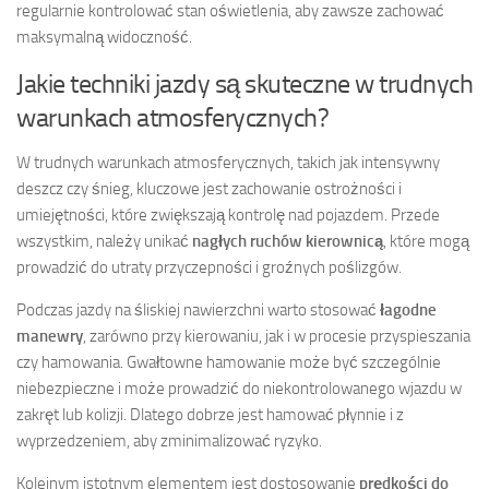
regularnie kontrolować stan oświetlenia, aby zawsze zachować
maksymalną widoczność.
Jakie techniki jazdy są skuteczne w trudnych
warunkach atmosferycznych?
W trudnych warunkach atmosferycznych, takich jak intensywny
deszcz czy śnieg, kluczowe jest zachowanie ostrożności i
umiejętności, które zwiększają kontrolę nad pojazdem. Przede
wszystkim, należy unikać
nagłych ruchów kierownicą
, które mogą
prowadzić do utraty przyczepności i groźnych poślizgów.
Podczas jazdy na śliskiej nawierzchni warto stosować
łagodne
manewry
, zarówno przy kierowaniu, jak i w procesie przyspieszania
czy hamowania. Gwałtowne hamowanie może być szczególnie
niebezpieczne i może prowadzić do niekontrolowanego wjazdu w
zakręt lub kolizji. Dlatego dobrze jest hamować płynnie i z
wyprzedzeniem, aby zminimalizować ryzyko.
Kolejnym istotnym elementem jest dostosowanie
prędkości do