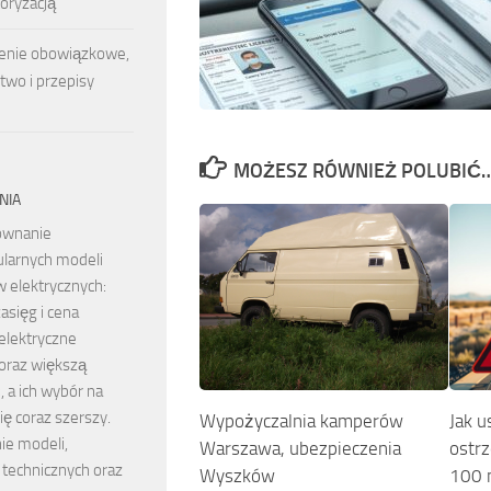
oryzacją
nie obowiązkowe,
two i przepisy
MOŻESZ RÓWNIEŻ POLUBIĆ
NIA
ównanie
larnych modeli
elektrycznych:
asięg i cena
lektryczne
oraz większą
 a ich wybór na
ię coraz szerszy.
Wypożyczalnia kamperów
Jak u
ie modeli,
Warszawa, ubezpieczenia
ostr
technicznych oraz
Wyszków
100 