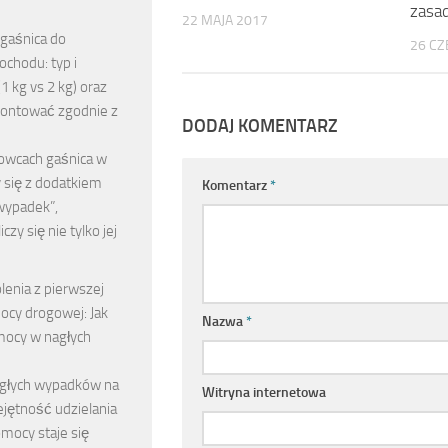
zasad
22 MAJA 2017
 gaśnica do
26 C
chodu: typ i
 kg vs 2 kg) oraz
montować zgodnie z
DODAJ KOMENTARZ
rowcach gaśnica w
y się z dodatkiem
Komentarz
*
wypadek”,
zy się nie tylko jej
…
lenia z pierwszej
cy drogowej: Jak
Nazwa
*
mocy w nagłych
agłych wypadków na
Witryna internetowa
jętność udzielania
mocy staje się