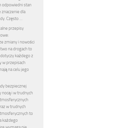
ch odpowiedni stan
 znaczenie dla
zdy. Często …
alne przepisy
gowe:
ze zmiany i nowości
two na drogach to
 dotyczy każdego z
y w przepisach
ają na celu jego
dy bezpiecznej
y nocą i w trudnych
tmosferycznych
raz w trudnych
tmosferycznych to
a każdego
tóre wymaga nie