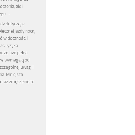
czenia, ale i
ego …
dy dotyczące
iecznej jazdy nocą:
yć widoczność i
ać ryzyko
może być pełna
re wymagają od
zczególnej uwagi i
ia. Mniejsza
oraz zmęczenie to