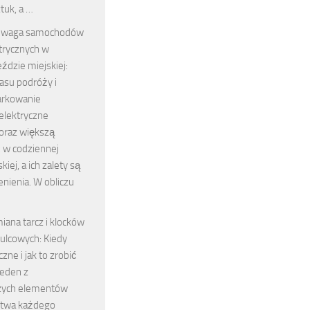
ztuk, a …
ewaga samochodów
trycznych w
eździe miejskiej:
asu podróży i
parkowanie
lektryczne
oraz większą
 w codziennej
kiej, a ich zalety są
enienia. W obliczu
ana tarcz i klocków
lcowych: Kiedy
czne i jak to zrobić
jeden z
zych elementów
stwa każdego