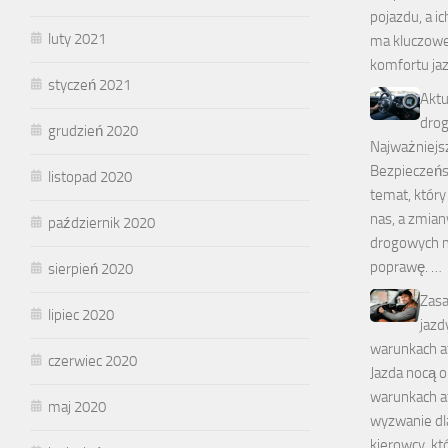
pojazdu, a i
luty 2021
ma kluczowe
komfortu ja
styczeń 2021
Aktu
dro
grudzień 2020
Najważniejs
Bezpieczeńs
listopad 2020
temat, który
nas, a zmian
październik 2020
drogowych m
poprawę. …
sierpień 2020
Zasa
lipiec 2020
jazd
warunkach a
czerwiec 2020
Jazda nocą o
warunkach a
maj 2020
wyzwanie dl
kierowcy, k