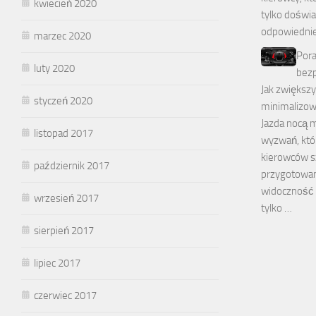
kwiecień 2020
tylko doświad
odpowiedni
marzec 2020
Pora
luty 2020
bezp
Jak zwiększ
styczeń 2020
minimalizow
Jazda nocą 
listopad 2017
wyzwań, któ
kierowców s
październik 2017
przygotowan
widoczność 
wrzesień 2017
tylko …
sierpień 2017
lipiec 2017
czerwiec 2017