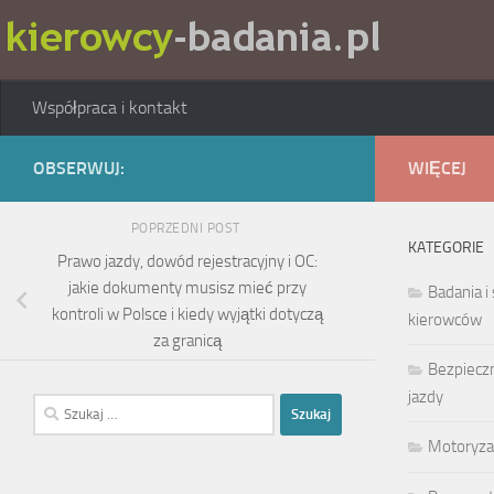
Skip to content
Współpraca i kontakt
OBSERWUJ:
WIĘCEJ
POPRZEDNI POST
KATEGORIE
Prawo jazdy, dowód rejestracyjny i OC:
jakie dokumenty musisz mieć przy
Badania i
kontroli w Polsce i kiedy wyjątki dotyczą
kierowców
za granicą
Bezpieczn
jazdy
Szukaj:
Motoryza