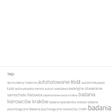
TAGI
autoholowanie łódź
akumulatory trzebinia
autoklimatyzacja
awaryjne otwieranie
Łódź
autoryzowany serwis suzuki warszawa
badania
samochodu Katowice
badania dla kierowców Kraków
kierowców kraków
badania operatorów bielsko
badania
badania
psychologiczne
Badania psychologiczne kierowców Chełm