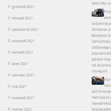
ilości kilku s
grudzień 2021
Prz
elek
listopad 2021
codziennej j
październik 2021
Skrócenie cz
łatwiejsze 
wrzesień 2021
Samochody e
zdobywają c
sierpień 2021
popularność
jeździe miejs
lipiec 2021
nie do przec
rosnących …
czerwiec 2021
Wymi
hamu
maj 2021
jest to konie
Hamulce to 
kwiecień 2021
najważniejs
marzec 2021
bezpieczeń