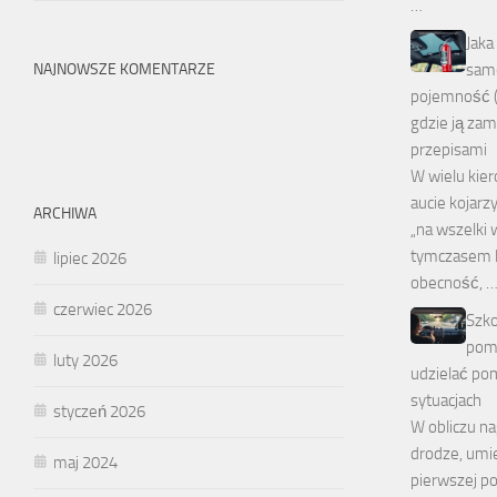
…
Jaka
NAJNOWSZE KOMENTARZE
samo
pojemność (1
gdzie ją za
przepisami
W wielu kie
aucie kojarz
ARCHIWA
„na wszelki 
tymczasem lic
lipiec 2026
obecność, 
czerwiec 2026
Szko
pomo
luty 2026
udzielać po
sytuacjach
styczeń 2026
W obliczu n
drodze, umie
maj 2024
pierwszej po