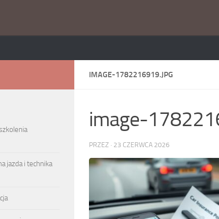
IMAGE-1782216919.JPG
image-1782216
 szkolenia
PRZEZ
·
23 CZERWCA 2026
a jazda i technika
cja