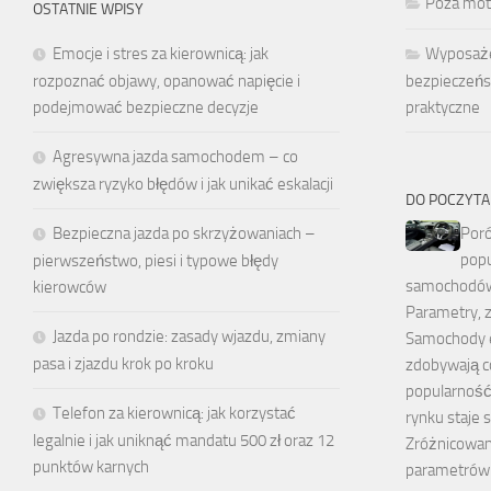
Poza mot
OSTATNIE WPISY
Emocje i stres za kierownicą: jak
Wyposaże
rozpoznać objawy, opanować napięcie i
bezpieczeńs
podejmować bezpieczne decyzje
praktyczne
Agresywna jazda samochodem – co
zwiększa ryzyko błędów i jak unikać eskalacji
DO POCZYTA
Bezpieczna jazda po skrzyżowaniach –
Por
popu
pierwszeństwo, piesi i typowe błędy
samochodów 
kierowców
Parametry, z
Jazda po rondzie: zasady wjazdu, zmiany
Samochody e
pasa i zjazdu krok po kroku
zdobywają c
popularność,
Telefon za kierownicą: jak korzystać
rynku staje s
legalnie i jak uniknąć mandatu 500 zł oraz 12
Zróżnicowan
punktów karnych
parametrów 