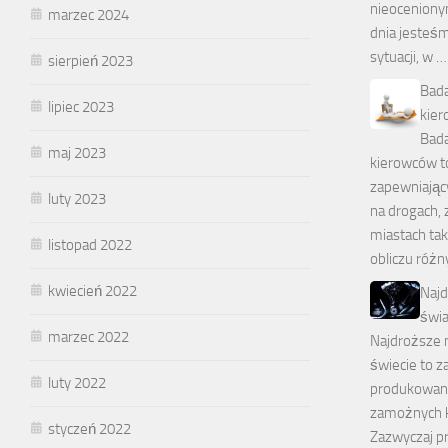
nieoceniony
marzec 2024
dnia jesteś
sytuacji, w …
sierpień 2023
Bada
lipiec 2023
kier
Bada
maj 2023
kierowców t
zapewniając
luty 2023
na drogach,
miastach tak
listopad 2022
obliczu różny
kwiecień 2022
Najd
świa
marzec 2022
Najdroższe 
świecie to z
luty 2022
produkowan
zamożnych 
styczeń 2022
Zazwyczaj pr