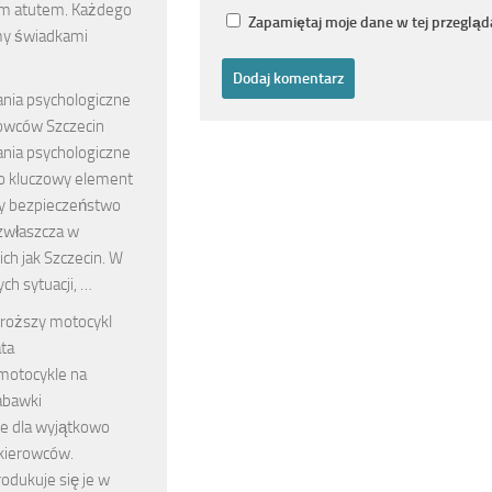
m atutem. Każdego
Zapamiętaj moje dane w tej przegląd
my świadkami
nia psychologiczne
owców Szczecin
nia psychologiczne
o kluczowy element
y bezpieczeństwo
 zwłaszcza w
ich jak Szczecin. W
ch sytuacji, …
roższy motocykl
ta
motocykle na
abawki
e dla wyjątkowo
kierowców.
odukuje się je w