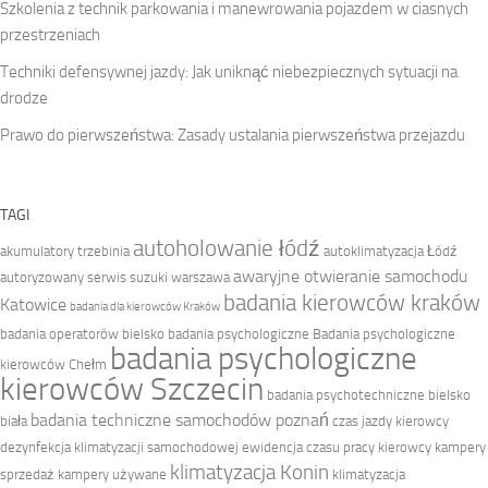
Szkolenia z technik parkowania i manewrowania pojazdem w ciasnych
przestrzeniach
Techniki defensywnej jazdy: Jak uniknąć niebezpiecznych sytuacji na
drodze
Prawo do pierwszeństwa: Zasady ustalania pierwszeństwa przejazdu
TAGI
autoholowanie łódź
akumulatory trzebinia
autoklimatyzacja Łódź
awaryjne otwieranie samochodu
autoryzowany serwis suzuki warszawa
badania kierowców kraków
Katowice
badania dla kierowców Kraków
badania operatorów bielsko
badania psychologiczne
Badania psychologiczne
badania psychologiczne
kierowców Chełm
kierowców Szczecin
badania psychotechniczne bielsko
badania techniczne samochodów poznań
biała
czas jazdy kierowcy
dezynfekcja klimatyzacji samochodowej
ewidencja czasu pracy kierowcy
kampery
klimatyzacja Konin
sprzedaż
kampery używane
klimatyzacja