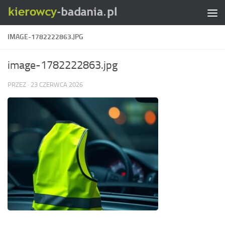
Skip to content
IMAGE-1782222863.JPG
image-1782222863.jpg
PRZEZ
·
23 CZERWCA 2026