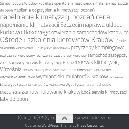
Samochodowa Wrocław
koparka z operatorem mazowieckie
materiały naprawcze
nabijanie odgrzybianie klimatyzacji poznań
do opon
napełnianie klimatyzacji poznań cena
napełnianie klimatyzacji Szczecin
naprawa układu
korbowo tłokowego
otwieranie samochodów katowice
Ośrodek szkolenia kierowców Kraków
ośrodek
przyczepy kempingowe
szkolenia kierowców Lublin
prawo jazdy Kraków
samochód zastępczy
rozliczanie kierowców
rozliczenie czasu pracy kierowcy
serwis klimatyzacji
z oc sprawcy
Serwis klimatyzacji Poznań
Września
serwis mazdy warszawa
szkolenie okresowe kierowców
wymiana akumulatorów kraków
warmińsko-mazurskie
wynajem aut
wypożyczalnia kamperów warszawa
Wypożyczalnia samochodów
Łódź
zamów holowanie kraków
Łódź serwis klimatyzacji
Mazowieckie
łaty do opon
{{site_title}} © {{year}}. Wszelkie prawa zastrzeżone
Oparte na
WordPress
. Theme by
Press Customizr
.