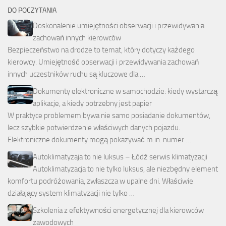
DO POCZYTANIA
Doskonalenie umiejętności obserwacji i przewidywania
zachowań innych kierowców
Bezpieczeństwo na drodze to temat, który dotyczy każdego
kierowcy. Umiejętność obserwacji i przewidywania zachowań
innych uczestników ruchu są kluczowe dla …
Dokumenty elektroniczne w samochodzie: kiedy wystarczą
aplikacje, a kiedy potrzebny jest papier
W praktyce problemem bywa nie samo posiadanie dokumentów,
lecz szybkie potwierdzenie właściwych danych pojazdu.
Elektroniczne dokumenty mogą pokazywać m.in. numer …
Autoklimatyzaja to nie luksus – Łódź serwis klimatyzacji
Autoklimatyzacja to nie tylko luksus, ale niezbędny element
komfortu podróżowania, zwłaszcza w upalne dni. Właściwie
działający system klimatyzacji nie tylko …
Szkolenia z efektywności energetycznej dla kierowców
zawodowych