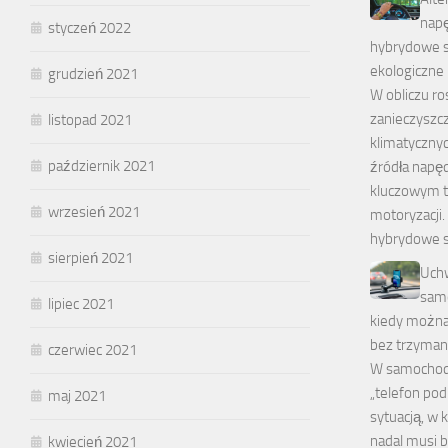
napę
styczeń 2022
hybrydowe 
ekologiczne
grudzień 2021
W obliczu r
zanieczyszcz
listopad 2021
klimatycznyc
październik 2021
źródła napęd
kluczowym 
wrzesień 2021
motoryzacji. 
hybrydowe 
sierpień 2021
Uchw
samo
lipiec 2021
kiedy można
bez trzyman
czerwiec 2021
W samochodz
„telefon pod
maj 2021
sytuacją, w 
nadal musi 
kwiecień 2021