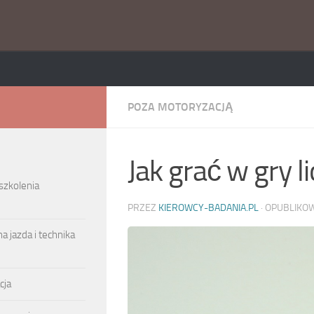
POZA MOTORYZACJĄ
Jak grać w gry 
 szkolenia
PRZEZ
KIEROWCY-BADANIA.PL
· OPUBLIK
a jazda i technika
cja