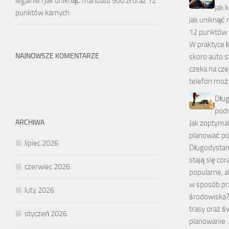
legalnie i jak uniknąć mandatu 500 zł oraz 12
jak 
punktów karnych
jak uniknąć 
12 punktów 
W praktyce ł
NAJNOWSZE KOMENTARZE
skoro auto s
czeka na cz
telefon moż
Dłu
podr
ARCHIWA
Jak zoptymal
planować po
lipiec 2026
Długodysta
stają się cor
czerwiec 2026
popularne, 
w sposób prz
luty 2026
środowiska?
trasy oraz 
styczeń 2026
planowanie 