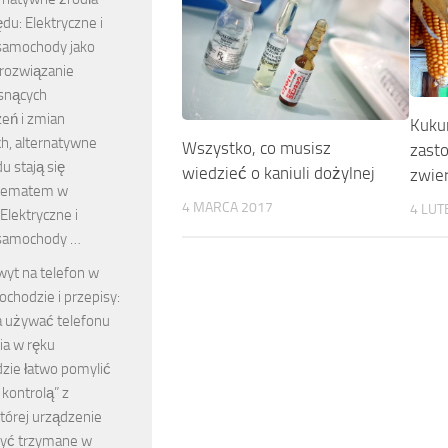
du: Elektryczne i
samochody jako
 rozwiązanie
osnących
eń i zmian
Kukur
h, alternatywne
Wszystko, co musisz
zast
u stają się
wiedzieć o kaniuli dożylnej
zwie
tematem w
4 MARCA 2017
4 LUT
Elektryczne i
samochody …
yt na telefon w
chodzie i przepisy:
 używać telefonu
ia w ręku
ie łatwo pomylić
 kontrolą” z
której urządzenie
być trzymane w