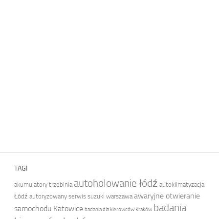
TAGI
autoholowanie łódź
akumulatory trzebinia
autoklimatyzacja
awaryjne otwieranie
Łódź
autoryzowany serwis suzuki warszawa
badania
samochodu Katowice
badania dla kierowców Kraków