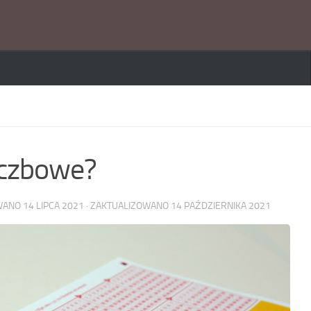
liczbowe?
OWANO
14 LIPCA 2021
· ZAKTUALIZOWANO
14 PAŹDZIERNIKA 2021