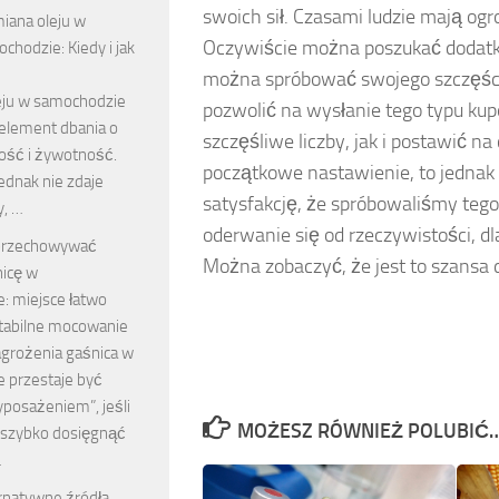
swoich sił. Czasami ludzie mają ogr
ana oleju w
Oczywiście można poszukać dodatko
chodzie: Kiedy i jak
można spróbować swojego szczęści
ju w samochodzie
pozwolić na wysłanie tego typu kup
 element dbania o
szczęśliwe liczby, jak i postawić na
ość i żywotność.
początkowe nastawienie, to jednak 
ednak nie zdaje
satysfakcję, że spróbowaliśmy tego.
y, …
oderwanie się od rzeczywistości, dl
 przechowywać
Można zobaczyć, że jest to szansa 
icę w
: miejsce łatwo
stabilne mocowanie
agrożenia gaśnica w
 przestaje być
posażeniem”, jeśli
MOŻESZ RÓWNIEŻ POLUBIĆ
ej szybko dosięgnąć
…
rnatywne źródła