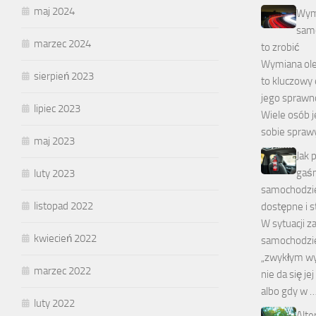
maj 2024
Wymi
samo
marzec 2024
to zrobić
Wymiana ole
sierpień 2023
to kluczowy
jego sprawn
lipiec 2023
Wiele osób j
sobie spraw
maj 2023
Jak
gaśn
luty 2023
samochodzie
listopad 2022
dostępne i 
W sytuacji z
kwiecień 2022
samochodzie
„zwykłym wy
marzec 2022
nie da się j
albo gdy w 
luty 2022
Alte