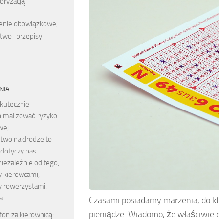
oryzacją
nie obowiązkowe,
two i przepisy
NIA
skutecznie
imalizować ryzyko
wej
two na drodze to
 dotyczy nas
niezależnie od tego,
y kierowcami,
y rowerzystami.
a …
Czasami posiadamy marzenia, do kt
pieniądze. Wiadomo, że właściwie c
fon za kierownicą: