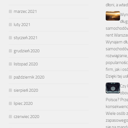
dłoni, a wte
marzec 2021
Wyn
dłu
luty 2021
samochodów 
rent Warsz
styczeń 2021
Wynajem dł
samochodów
grudzień 2020
rozwiązanie,
popularnośc
listopad 2020
firm, jak i o
Dzięki tej us
październik 2020
Czy 
sierpień 2020
obo
Polsce? Prze
lipiec 2020
konsekwencj
Wiele osób z
czerwiec 2020
zapasowego 
się na mand