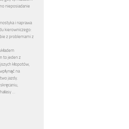
mo nieposiadanie
nostyka i naprawa
du kierowniczego:
obie z problemami z
 układem
m to jeden z
jszych kłopotów,
wpłynąć na
two jazdy.
skręcaniu,
 hałasy …