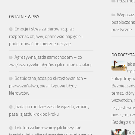
Poza mot
Wyposaże
OSTATNIE WPISY
bezpieczeńs
Emocje i stres za kierownicą: jak
praktyczne
rozpoznać objawy, opanować napięcie i
podejmować bezpieczne decyzje
DO POCZYTA
Agresywna jazda samochodem – co
Jak 
zwiększa ryzyko błędów i jak unikać eskalacji
zmin
Bezpieczna jazda po skrzyżowaniach –
kolizji drogo
Bezpieczeńs
pierwszeństwo, piesi i typowe błędy
temat, który
kierowców
wszystkich, 
Jazda po rondzie: zasady wjazdu, zmiany
czy jesteśm
pasa i zjazdu krok po kroku
pieszymi, cz
Każdego dni
Telefon za kierownicą: jak korzystać
Tele