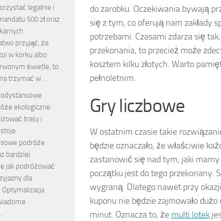
korzystać legalnie i
do zarobku. Oczekiwania bywają prz
mandatu 500 zł oraz
się z tym, co oferują nam zakłady s
karnych
potrzebami. Czasami zdarza się tak,
atwo przyjąć, że
przekonania, to przecież może zde
toi w korku albo
kosztem kilku złotych. Warto pamię
erwonym świetle, to
pełnoletnim.
na trzymać w …
godystansowe
Gry liczbowe
óże ekologiczne:
izować trasy i
stoje
W ostatnim czasie takie rozwiązani
nsowe podróże
będzie oznaczało, że właściwie ka
az bardziej
zastanowić się nad tym, jaki mamy 
ale jak podróżować
początku jest do tego przekonany. 
yjazny dla
wygraną. Dlatego nawet przy okaz
 Optymalizacja
kuponu nie będzie zajmowało dużo c
świadome
…
minut. Oznacza to, że
multi lotek
je