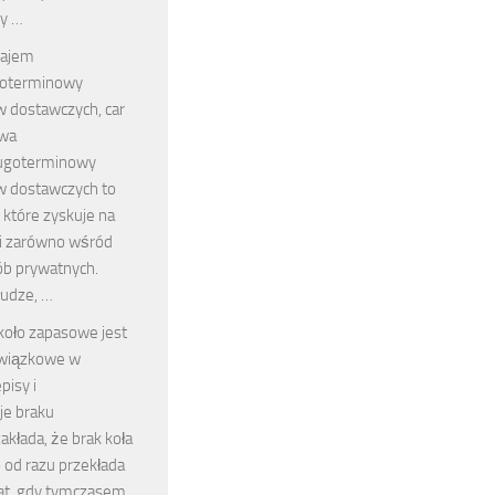
dy …
ajem
goterminowy
dostawczych, car
awa
ugoterminowy
 dostawczych to
 które zyskuje na
i zarówno wśród
sób prywatnych.
łudze, …
koło zapasowe jest
wiązkowe w
pisy i
e braku
akłada, że brak koła
od razu przekłada
at, gdy tymczasem