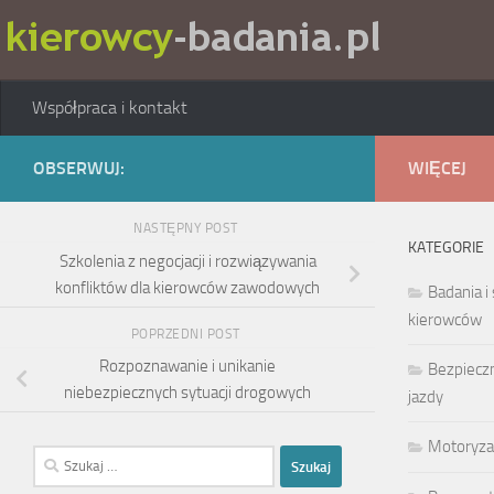
Skip to content
Współpraca i kontakt
OBSERWUJ:
WIĘCEJ
NASTĘPNY POST
KATEGORIE
Szkolenia z negocjacji i rozwiązywania
konfliktów dla kierowców zawodowych
Badania i
kierowców
POPRZEDNI POST
Rozpoznawanie i unikanie
Bezpieczn
niebezpiecznych sytuacji drogowych
jazdy
Motoryza
Szukaj: