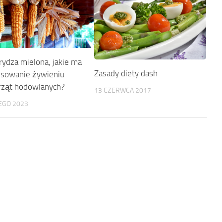
ydza mielona, jakie ma
Zasady diety dash
osowanie żywieniu
rząt hodowlanych?
13 CZERWCA 2017
EGO 2023