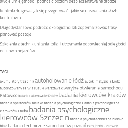
swoje umiejętności i podnosić poziom bezpieczeństwa na drodze
Kontrola drogowa: Jak się przygotować i jakie są uprawnienia służb
kontrolnych
Długodystansowe podróże ekologiczne: Jak zoptymalizować trasy i
planować postoje
Szkolenia z technik unikania kolizji i utrzymania odpowiedniej odległości
od innych pojazdów
TAGI
autoholowanie łódź
akumulatory trzebinia
autoklimatyzacja Łódź
awaryjne otwieranie samochodu
autoryzowany serwis suzuki warszawa
badania kierowców kraków
Katowice
badania dla kierowców Kraków
badania operatorów bielsko
badania psychologiczne
Badania psychologiczne
badania psychologiczne
kierowców Chełm
kierowców Szczecin
badania psychotechniczne bielsko
badania techniczne samochodów poznań
biała
czas jazdy kierowcy