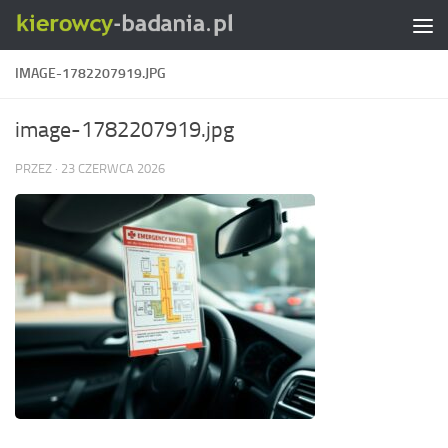
Skip to content
IMAGE-1782207919.JPG
image-1782207919.jpg
PRZEZ
·
23 CZERWCA 2026