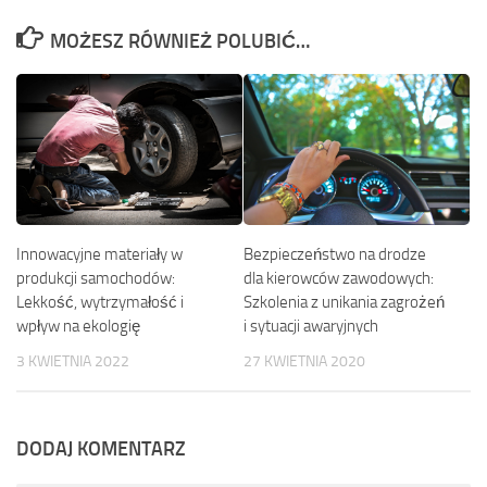
MOŻESZ RÓWNIEŻ POLUBIĆ…
Innowacyjne materiały w
Bezpieczeństwo na drodze
produkcji samochodów:
dla kierowców zawodowych:
Lekkość, wytrzymałość i
Szkolenia z unikania zagrożeń
wpływ na ekologię
i sytuacji awaryjnych
3 KWIETNIA 2022
27 KWIETNIA 2020
DODAJ KOMENTARZ