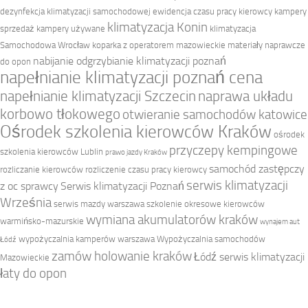
dezynfekcja klimatyzacji samochodowej
ewidencja czasu pracy kierowcy
kampery
klimatyzacja Konin
sprzedaż
kampery używane
klimatyzacja
Samochodowa Wrocław
koparka z operatorem mazowieckie
materiały naprawcze
nabijanie odgrzybianie klimatyzacji poznań
do opon
napełnianie klimatyzacji poznań cena
napełnianie klimatyzacji Szczecin
naprawa układu
korbowo tłokowego
otwieranie samochodów katowice
Ośrodek szkolenia kierowców Kraków
ośrodek
przyczepy kempingowe
szkolenia kierowców Lublin
prawo jazdy Kraków
samochód zastępczy
rozliczanie kierowców
rozliczenie czasu pracy kierowcy
serwis klimatyzacji
z oc sprawcy
Serwis klimatyzacji Poznań
Września
serwis mazdy warszawa
szkolenie okresowe kierowców
wymiana akumulatorów kraków
warmińsko-mazurskie
wynajem aut
wypożyczalnia kamperów warszawa
Wypożyczalnia samochodów
Łódź
zamów holowanie kraków
Łódź serwis klimatyzacji
Mazowieckie
łaty do opon