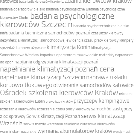
badania kierowców kraków
Katowice
badania dla kierowców Kraków
badania operatorów bielsko
badania psychologiczne
Badania psychologiczne
badania psychologiczne
kierowców Chełm
kierowców Szczecin
badania psychotechniczne bielsko
badania techniczne samochodów poznań
biała
czas jazdy kierowcy
dezynfekcja klimatyzacji samochodowej
ewidencja czasu pracy kierowcy
kampery
klimatyzacja Konin
sprzedaż
kampery używane
klimatyzacja
Samochodowa Wrocław
koparka z operatorem mazowieckie
materiały naprawcze
nabijanie odgrzybianie klimatyzacji poznań
do opon
napełnianie klimatyzacji poznań cena
napełnianie klimatyzacji Szczecin
naprawa układu
korbowo tłokowego
otwieranie samochodów katowice
Ośrodek szkolenia kierowców Kraków
ośrodek
przyczepy kempingowe
szkolenia kierowców Lublin
prawo jazdy Kraków
samochód zastępczy
rozliczanie kierowców
rozliczenie czasu pracy kierowcy
serwis klimatyzacji
z oc sprawcy
Serwis klimatyzacji Poznań
Września
serwis mazdy warszawa
szkolenie okresowe kierowców
wymiana akumulatorów kraków
warmińsko-mazurskie
wynajem aut