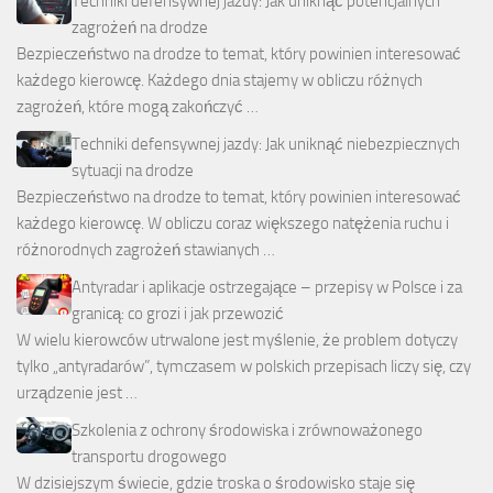
Techniki defensywnej jazdy: Jak uniknąć potencjalnych
zagrożeń na drodze
Bezpieczeństwo na drodze to temat, który powinien interesować
każdego kierowcę. Każdego dnia stajemy w obliczu różnych
zagrożeń, które mogą zakończyć …
Techniki defensywnej jazdy: Jak uniknąć niebezpiecznych
sytuacji na drodze
Bezpieczeństwo na drodze to temat, który powinien interesować
każdego kierowcę. W obliczu coraz większego natężenia ruchu i
różnorodnych zagrożeń stawianych …
Antyradar i aplikacje ostrzegające – przepisy w Polsce i za
granicą: co grozi i jak przewozić
W wielu kierowców utrwalone jest myślenie, że problem dotyczy
tylko „antyradarów”, tymczasem w polskich przepisach liczy się, czy
urządzenie jest …
Szkolenia z ochrony środowiska i zrównoważonego
transportu drogowego
W dzisiejszym świecie, gdzie troska o środowisko staje się