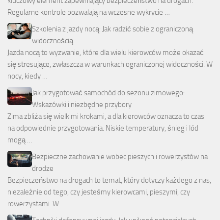
kluczowy element zapewniający bezpieczeństwo na drogach.
Regularne kontrole pozwalają na wczesne wykrycie …
Szkolenia z jazdy nocą: Jak radzić sobie z ograniczoną
widocznością
Jazda nocą to wyzwanie, które dla wielu kierowców może okazać
się stresujące, zwłaszcza w warunkach ograniczonej widoczności. W
nocy, kiedy …
Jak przygotować samochód do sezonu zimowego:
Wskazówki i niezbędne przybory
Zima zbliża się wielkimi krokami, a dla kierowców oznacza to czas
na odpowiednie przygotowania. Niskie temperatury, śnieg i lód
mogą …
Bezpieczne zachowanie wobec pieszych i rowerzystów na
drodze
Bezpieczeństwo na drogach to temat, który dotyczy każdego z nas,
niezależnie od tego, czy jesteśmy kierowcami, pieszymi, czy
rowerzystami. W …