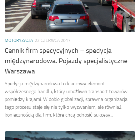
MOTORYZACJA
22 CZERWCA 2017
Cennik firm specycyjnych – spedycja
międzynarodowa. Pojazdy specjalistyczne
Warszawa
Spedycja międzynarodowa to kluczowy element
współczesnego handlu, który umożliwia transport towarów
pomiędzy krajami. W dobie globalizacji, sprawna organizacja
tego procesu staje się nie tylko wyzwaniem, ale również
koniecznością dla firm, które chcą odnosić sukcesy...