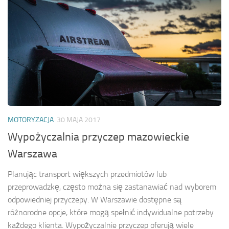
MOTORYZACJA
30 MAJA 2017
Wypożyczalnia przyczep mazowieckie
Warszawa
Planując transport większych przedmiotów lub
przeprowadzkę, często można się zastanawiać nad wyborem
odpowiedniej przyczepy. W Warszawie dostępne są
różnorodne opcje, które mogą spełnić indywidualne potrzeby
każdego klienta. Wypożyczalnie przyczep oferują wiele