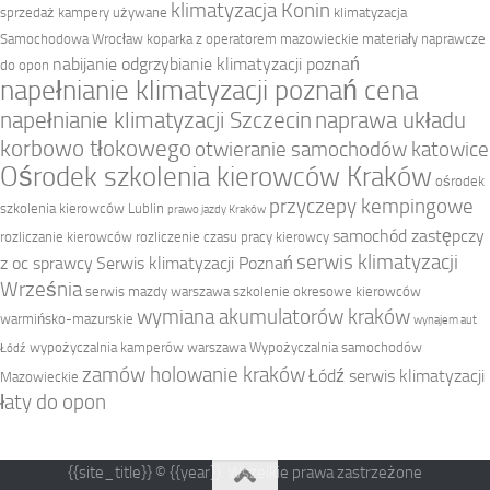
klimatyzacja Konin
sprzedaż
kampery używane
klimatyzacja
Samochodowa Wrocław
koparka z operatorem mazowieckie
materiały naprawcze
nabijanie odgrzybianie klimatyzacji poznań
do opon
napełnianie klimatyzacji poznań cena
napełnianie klimatyzacji Szczecin
naprawa układu
korbowo tłokowego
otwieranie samochodów katowice
Ośrodek szkolenia kierowców Kraków
ośrodek
przyczepy kempingowe
szkolenia kierowców Lublin
prawo jazdy Kraków
samochód zastępczy
rozliczanie kierowców
rozliczenie czasu pracy kierowcy
serwis klimatyzacji
z oc sprawcy
Serwis klimatyzacji Poznań
Września
serwis mazdy warszawa
szkolenie okresowe kierowców
wymiana akumulatorów kraków
warmińsko-mazurskie
wynajem aut
wypożyczalnia kamperów warszawa
Wypożyczalnia samochodów
Łódź
zamów holowanie kraków
Łódź serwis klimatyzacji
Mazowieckie
łaty do opon
{{site_title}} © {{year}}. Wszelkie prawa zastrzeżone