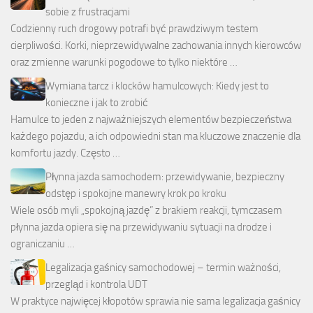
sobie z frustracjami
Codzienny ruch drogowy potrafi być prawdziwym testem
cierpliwości. Korki, nieprzewidywalne zachowania innych kierowców
oraz zmienne warunki pogodowe to tylko niektóre …
Wymiana tarcz i klocków hamulcowych: Kiedy jest to
konieczne i jak to zrobić
Hamulce to jeden z najważniejszych elementów bezpieczeństwa
każdego pojazdu, a ich odpowiedni stan ma kluczowe znaczenie dla
komfortu jazdy. Często …
Płynna jazda samochodem: przewidywanie, bezpieczny
odstęp i spokojne manewry krok po kroku
Wiele osób myli „spokojną jazdę” z brakiem reakcji, tymczasem
płynna jazda opiera się na przewidywaniu sytuacji na drodze i
ograniczaniu …
Legalizacja gaśnicy samochodowej – termin ważności,
przegląd i kontrola UDT
W praktyce najwięcej kłopotów sprawia nie sama legalizacja gaśnicy