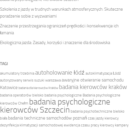
Szkolenia z jazdy w trudnych warunkach atmosferycznych: Skuteczne
poradzenie sobie z wyzwaniami
Znaczenie przestrzegania ograniczeń prędkości i konsekwencje ich
łamania
Ekologiczna jazda: Zasady, korzyści i znaczenie dla środowiska
TAGI
autoholowanie łódź
akumulatory trzebinia
autoklimatyzacja Łódź
awaryjne otwieranie samochodu
autoryzowany serwis suzuki warszawa
badania kierowców kraków
Katowice
badania dla kierowców Kraków
badania operatorów bielsko
badania psychologiczne
Badania psychologiczne
badania psychologiczne
kierowców Chełm
kierowców Szczecin
badania psychotechniczne bielsko
badania techniczne samochodów poznań
biała
czas jazdy kierowcy
dezynfekcja klimatyzacji samochodowej
ewidencja czasu pracy kierowcy
kampery