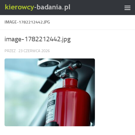
Skip to content
IMAGE-1782212442.JPG
image-1782212442.jpg
PRZEZ
·
23 CZERWCA 2026